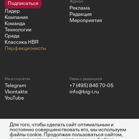
Журнал
Подписаться
Реклама
Лидер
Редакция
Компания
Мероприятия
Команда
Технологии
Среда
Классика HBR
Перфекционисты
Мы в соцсетях
Связь с редакцией
Telegram
+7 (495) 846 70-05
Vkontakte
info@big-i.ru
YouTube
Для того, чтобы сделать сайт оптимальным и
Политика конфиденциальности
© 2026 ООО "Бизнес Инсайт
постоянно совершенствовать его, мы используем
Медиа"
файлы cookie. Продолжая пользоваться сайтом,
ИНН 7720850533 и ОГРН