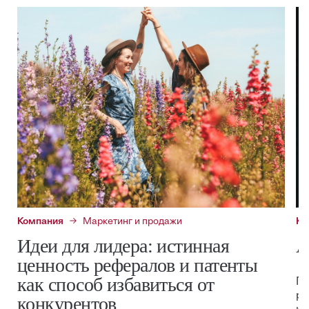
Компания
Маркетинг и продажи
Ко
Идеи для лидера: истинная
А
ценность рефералов и патенты
как способ избавиться от
По
ра
конкурентов