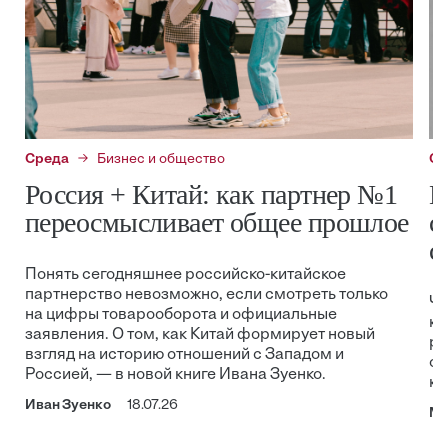
Среда
Бизнес и общество
Ср
Россия + Китай: как партнер №1
В
переосмысливает общее прошлое
с
с
Понять сегодняшнее российско-китайское
партнерство невозможно, если смотреть только
Че
на цифры товарооборота и официальные
ка
заявления. О том, как Китай формирует новый
ра
взгляд на историю отношений с Западом и
ос
Россией, — в новой книге Ивана Зуенко.
ко
Иван Зуенко
18.07.26
Ма