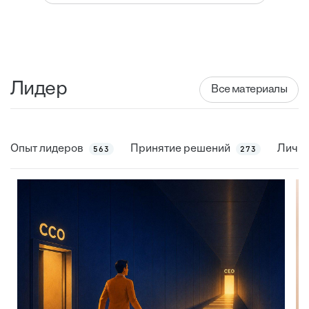
Лидер
Все материалы
Опыт лидеров
Принятие решений
Личны
563
273