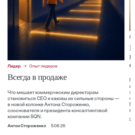
Ли
К
в
с
Лидер
Опыт лидеров
Всегда в продаже
Пр
из
эф
Что мешает коммерческим директорам
ос
становиться CEO и каковы их сильные стороны —
Be
в новой колонке Антона Стороженко,
в 
сооснователя и президента консалтинговой
компании SQN.
Эр
Антон Стороженко
5.08.26