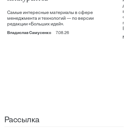
ко
до
вл
Самые интересные материалы в сфере
«А
менеджмента и технологий — по версии
ге
редакции «Больших идей».
BI
Владислав Самусенко
7.08.26
Ми
Рассылка