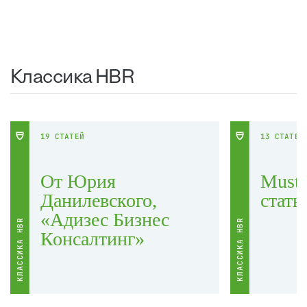
Классика HBR
19 СТАТЕЙ
13 СТАТЕЙ
От Юрия
Must 
Данилевского,
стать
«Адизес Бизнес
КЛАССИКА HBR
КЛАССИКА HBR
Консалтинг»