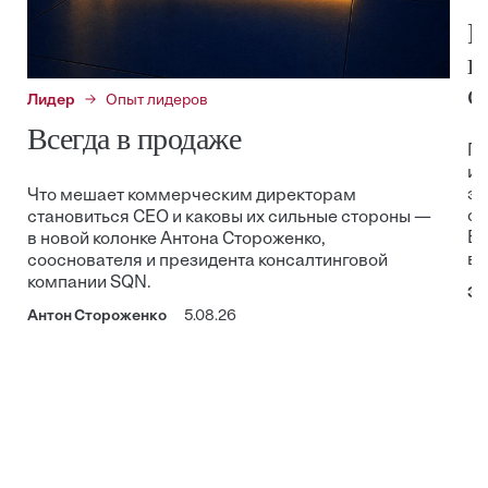
К
в
с
Лидер
Опыт лидеров
Всегда в продаже
Пр
из
эф
Что мешает коммерческим директорам
ос
становиться CEO и каковы их сильные стороны —
Be
в новой колонке Антона Стороженко,
в 
сооснователя и президента консалтинговой
компании SQN.
Эр
Антон Стороженко
5.08.26