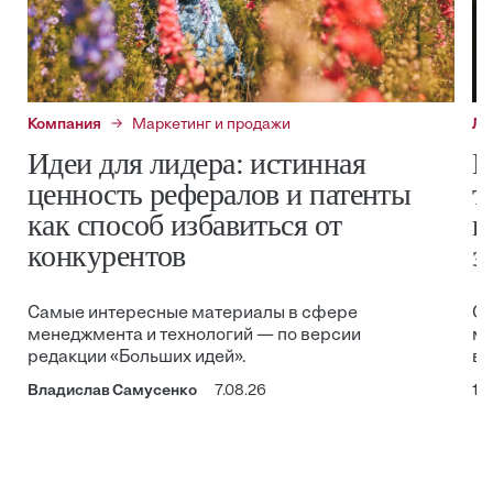
Компания
Маркетинг и продажи
Ли
Идеи для лидера: истинная
И
ценность рефералов и патенты
т
как способ избавиться от
п
конкурентов
з
Самые интересные материалы в сфере
Са
менеджмента и технологий — по версии
ме
редакции «Больших идей».
ве
Владислав Самусенко
7.08.26
17.