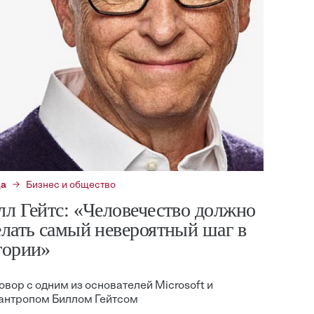
да
Бизнес и общество
лл Гейтс: «Человечество должно
елать самый невероятный шаг в
тории»
овор с одним из основателей Microsoft и
антропом Биллом Гейтсом