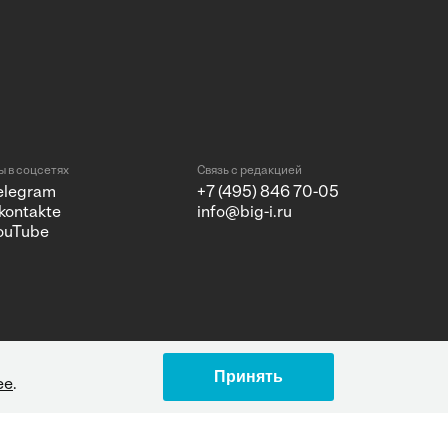
 в соцсетях
Связь с редакцией
elegram
+7 (495) 846 70-05
kontakte
info@big-i.ru
ouTube
Принять
ее
.
Design by Charmer