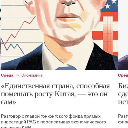
Среда
Экономика
Сре
«Единственная страна, способная
Би
помешать росту Китая, — это он
сд
сам»
ис
Разговор с главой гонконгского фонда прямых
Разг
инвестиций PAG о перспективах экономического
фил
развития КНР