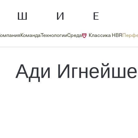
Компания
Команда
Технологии
Среда
Классика HBR
Перфе
Ади Игнейше