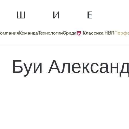
Компания
Команда
Технологии
Среда
Классика HBR
Перфе
Буи Алексан