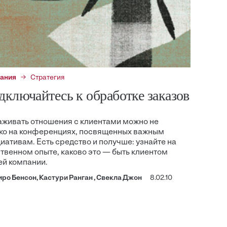
ания
Стратегия
дключайтесь к обработке заказов
живать отношения с клиентами можно не
ко на конференциях, посвященных важным
иативам. Есть средство и получше: узнайте на
твенном опыте, каково это — быть клиентом
й компании.
ро Бенсон, Кастури Ранган , Свекла Джон
8.02.10