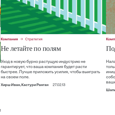
Компания
Стратегия
Комп
Не летайте по полям
По
Уход в новую бурно растущую индустрию не
Нала
гарантирует, что ваша компания будет расти
толь
быстрее. Лучше приложить усилия, чтобы выиграть
иниц
на своем поле.
собс
ваше
Хирш Иван, Кастури Ранган
27.02.13
Шапи
1