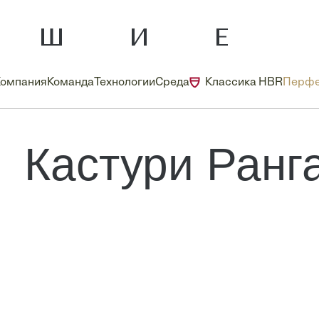
Компания
Команда
Технологии
Среда
Классика HBR
Перфе
Кастури Ранг