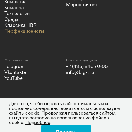
Компания
Мероприятия
Команда
Технологии
Среда
Классика HBR
Перфекционисты
Мы в соцсетях
Связь с редакцией
Telegram
+7 (495) 846 70-05
Vkontakte
info@big-i.ru
YouTube
Для того, чтобы сделать сайт оптимальным и
Политика конфиденциальности
© 2026 ООО "Бизнес Инсайт
постоянно совершенствовать его, мы используем
Медиа"
файлы cookie. Продолжая пользоваться сайтом,
ИНН 7720850533 и ОГРН
вы даете согласие на использование файлов
1217700262251.
cookie.
Подробнее
.
Все права защищены.
16+