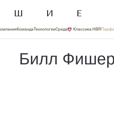
Компания
Команда
Технологии
Среда
Классика HBR
Перфе
Билл Фише