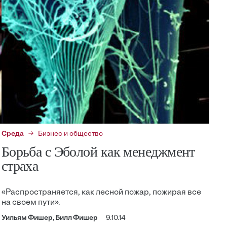
Среда
Бизнес и общество
Борьба с Эболой как менеджмент
страха
«Распространяется, как лесной пожар, пожирая все
на своем пути».
Уильям Фишер, Билл Фишер
9.10.14