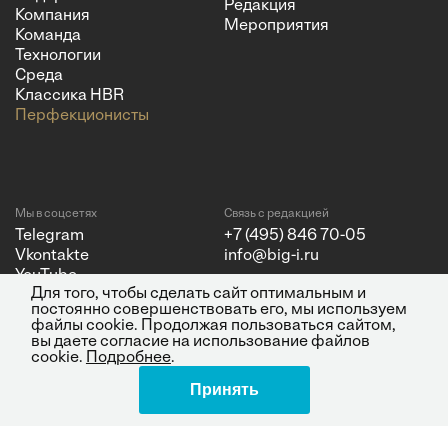
Редакция
Компания
Мероприятия
Команда
Технологии
Среда
Классика HBR
Перфекционисты
Мы в соцсетях
Связь с редакцией
Telegram
+7 (495) 846 70-05
Vkontakte
info@big-i.ru
YouTube
Для того, чтобы сделать сайт оптимальным и
постоянно совершенствовать его, мы используем
файлы cookie. Продолжая пользоваться сайтом,
вы даете согласие на использование файлов
cookie.
Подробнее
.
Политика конфиденциальности
© 2026 ООО "Бизнес Инсайт
Принять
Медиа"
ИНН 7720850533 и ОГРН
1217700262251.
Все права защищены.
16+