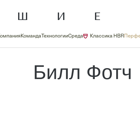
Компания
Команда
Технологии
Среда
Классика HBR
Перфе
Билл Фотч