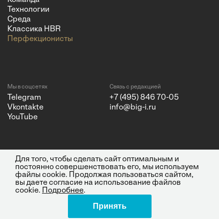
Команда
Технологии
Среда
Классика HBR
Перфекционисты
Мы в соцсетях
Связь с редакцией
Telegram
+7 (495) 846 70-05
Vkontakte
info@big-i.ru
YouTube
Для того, чтобы сделать сайт оптимальным и
Политика конфиденциальности
© 2026 ООО "Бизнес Инсайт
постоянно совершенствовать его, мы используем
Медиа"
файлы cookie. Продолжая пользоваться сайтом,
ИНН 7720850533 и ОГРН
вы даете согласие на использование файлов
1217700262251.
cookie.
Подробнее
.
Все права защищены.
16+
Принять
Design by Charmer