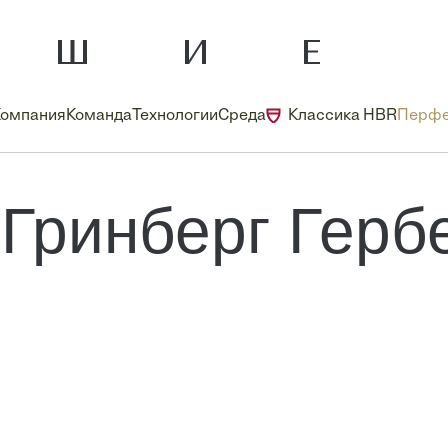
Компания
Команда
Технологии
Среда
Классика HBR
Перфе
Гринберг Герб