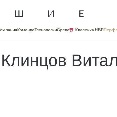
Компания
Команда
Технологии
Среда
Классика HBR
Перфе
Клинцов Вита