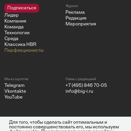
Журнал
Подписаться
Реклама
Лидер
Редакция
Компания
Мероприятия
Команда
Технологии
Среда
Классика HBR
Перфекционисты
Мы в соцсетях
Связь с редакцией
Telegram
+7 (495) 846 70-05
Vkontakte
info@big-i.ru
YouTube
Для того, чтобы сделать сайт оптимальным и
Политика конфиденциальности
© 2026 ООО "Бизнес Инсайт
постоянно совершенствовать его, мы используем
Медиа"