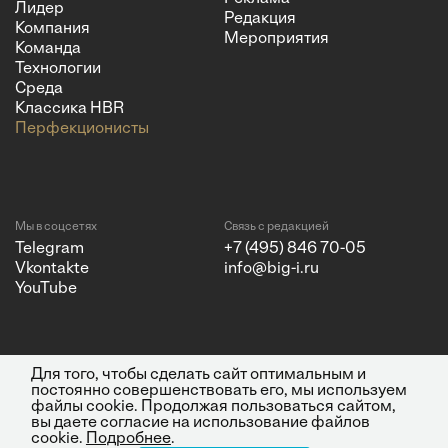
Лидер
Редакция
Компания
Мероприятия
Команда
Технологии
Среда
Классика HBR
Перфекционисты
Мы в соцсетях
Связь с редакцией
Telegram
+7 (495) 846 70-05
Vkontakte
info@big-i.ru
YouTube
Для того, чтобы сделать сайт оптимальным и
Политика конфиденциальности
© 2026 ООО "Бизнес Инсайт
постоянно совершенствовать его, мы используем
Медиа"
файлы cookie. Продолжая пользоваться сайтом,
ИНН 7720850533 и ОГРН
вы даете согласие на использование файлов
1217700262251.
cookie.
Подробнее
.