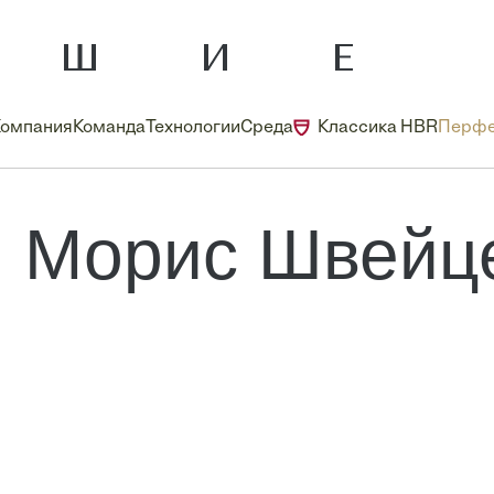
Компания
Команда
Технологии
Среда
Классика HBR
Перфе
Морис Швейц