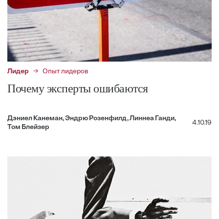
Лидер
Опыт лидеров
Почему эксперты ошибаются
Дэниел Канеман, Эндрю Розенфилд, Линнеа Ганди,
4.10.19
Том Блейзер