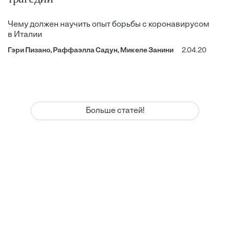
Чему должен научить опыт борьбы с коронавирусом
в Италии
Гэри Пизано, Раффаэлла Садун, Микеле Занини
2.04.20
Больше статей!