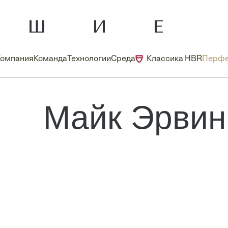
Компания
Команда
Технологии
Среда
Классика HBR
Перфе
Майк Эрвин