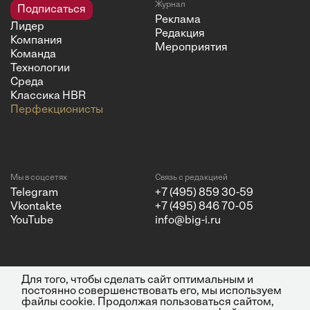
Журнал
Подписаться
Реклама
Лидер
Редакция
Компания
Мероприятия
Команда
Технологии
Среда
Классика HBR
Перфекционисты
Мы в соцсетях
Связь с редакцией
Telegram
+7 (495) 859 30-59
Vkontakte
+7 (495) 846 70-05
YouTube
info@big-i.ru
Для того, чтобы сделать сайт оптимальным и
Политика конфиденциальности
© 2026 ООО "Бизнес Инсайт
постоянно совершенствовать его, мы используем
Медиа"
файлы cookie. Продолжая пользоваться сайтом,