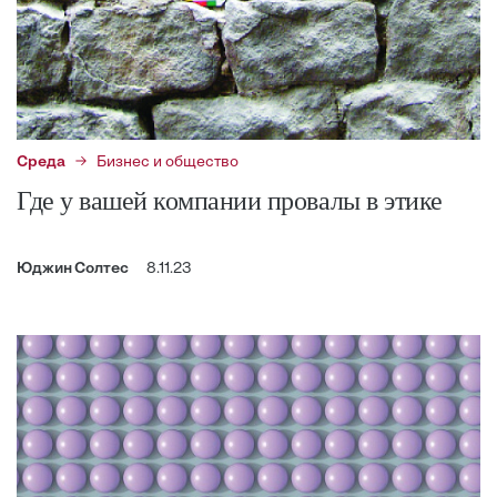
Среда
Бизнес и общество
Где у вашей компании провалы в этике
Юджин Солтес
8.11.23