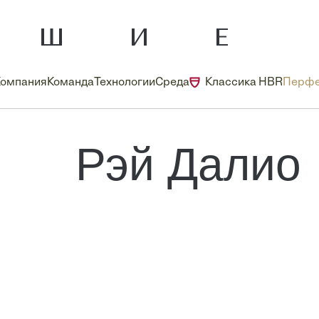
Компания
Команда
Технологии
Среда
Классика HBR
Перфе
Рэй Далио