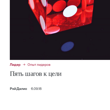
Лидер
Опыт лидеров
Пять шагов к цели
Рэй Далио
6.09.18