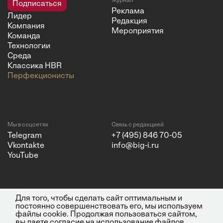
Журнал
Подписаться
Реклама
Лидер
Редакция
Компания
Мероприятия
Команда
Технологии
Среда
Классика HBR
Перфекционисты
Мы в соцсетях
Связь с редакцией
Telegram
+7 (495) 846 70-05
Vkontakte
info@big-i.ru
YouTube
Для того, чтобы сделать сайт оптимальным и
Политика конфиденциальности
© 2026 ООО "Бизнес Инсайт
постоянно совершенствовать его, мы используем
Медиа"
файлы cookie. Продолжая пользоваться сайтом,
ИНН 7720850533 и ОГРН
вы даете согласие на использование файлов