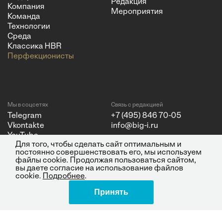
Редакция
Компания
Мероприятия
Команда
Технологии
Среда
Классика HBR
Перфекционисты
Мы в соцсетях
Связь с редакцией
Telegram
+7 (495) 846 70-05
Vkontakte
info@big-i.ru
YouTube
Для того, чтобы сделать сайт оптимальным и
постоянно совершенствовать его, мы используем
файлы cookie. Продолжая пользоваться сайтом,
вы даете согласие на использование файлов
cookie.
Подробнее
.
Политика конфиденциальности
© 2026 ООО "Бизнес Инсайт
Принять
Медиа"
ИНН 7720850533 и ОГРН
1217700262251.
Все права защищены.
16+