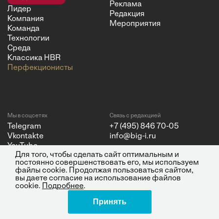
Реклама
Лидер
Редакция
Компания
Мероприятия
Команда
Технологии
Среда
Классика HBR
Перфекционисты
Мы в соцсетях
Связь с редакцией
Telegram
+7 (495) 846 70-05
Vkontakte
info@big-i.ru
YouTube
Для того, чтобы сделать сайт оптимальным и
постоянно совершенствовать его, мы используем
файлы cookie. Продолжая пользоваться сайтом,
вы даете согласие на использование файлов
cookie.
Подробнее
.
Политика конфиденциальности
© 2026 ООО "Бизнес Инсайт
Принять
Медиа"
ИНН 7720850533 и ОГРН
1217700262251.