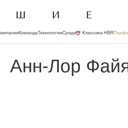
Компания
Команда
Технологии
Среда
Классика HBR
Перфе
Анн-Лор Фай