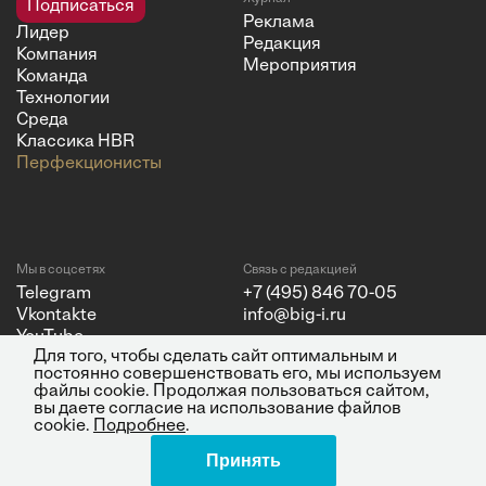
Подписаться
Реклама
Лидер
Редакция
Компания
Мероприятия
Команда
Технологии
Среда
Классика HBR
Перфекционисты
Мы в соцсетях
Связь с редакцией
Telegram
+7 (495) 846 70-05
Vkontakte
info@big-i.ru
YouTube
Для того, чтобы сделать сайт оптимальным и
постоянно совершенствовать его, мы используем
файлы cookie. Продолжая пользоваться сайтом,
вы даете согласие на использование файлов
cookie.
Подробнее
.
Политика конфиденциальности
© 2026 ООО "Бизнес Инсайт
Принять
Медиа"
ИНН 7720850533 и ОГРН