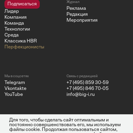
Журнал
Подписаться
Реклама
Лидер
Редакция
Компания
Мероприятия
Команда
Технологии
Среда
Классика HBR
Перфекционисты
Мы в соцсетях
Связь с редакцией
Telegram
+7 (495) 859 30-59
Vkontakte
+7 (495) 846 70-05
YouTube
info@big-i.ru
Для того, чтобы сделать сайт оптимальным и
Политика конфиденциальности
© 2026 ООО "Бизнес Инсайт
постоянно совершенствовать его, мы используем
Медиа"
файлы cookie. Продолжая пользоваться сайтом,