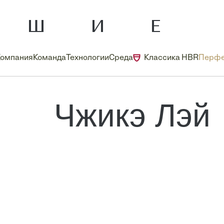
Компания
Команда
Технологии
Среда
Классика HBR
Перфе
Чжикэ Лэй