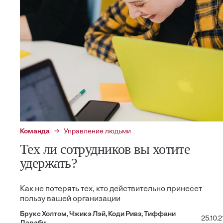
Команда
Управление людьми
Тех ли сотрудников вы хотите
удержать?
Как не потерять тех, кто действительно принесет
пользу вашей организации
Брукс Холтом, Чжикэ Лэй, Коди Ривз, Тиффани
25.10.2