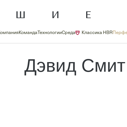
Компания
Команда
Технологии
Среда
Классика HBR
Перфе
Дэвид Смит