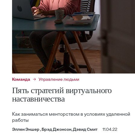
Команда
Управление людьми
Пять стратегий виртуального
наставничества
Как заниматься менторством в условиях удаленной
работы
Эллен Эншер , Брэд Джонсон, Дэвид Смит
11.04.22