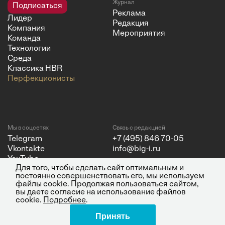
Журнал
Подписаться
Реклама
Лидер
Редакция
Компания
Мероприятия
Команда
Технологии
Среда
Классика HBR
Перфекционисты
Мы в соцсетях
Связь с редакцией
Telegram
+7 (495) 846 70-05
Vkontakte
info@big-i.ru
YouTube
Для того, чтобы сделать сайт оптимальным и
постоянно совершенствовать его, мы используем
файлы cookie. Продолжая пользоваться сайтом,
вы даете согласие на использование файлов
cookie.
Подробнее
.
Политика конфиденциальности
© 2026 ООО "Бизнес Инсайт
Принять
Медиа"
ИНН 7720850533 и ОГРН