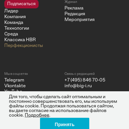
Журнал
Подписаться
Реклама
Лидер
Редакция
Компания
Мероприятия
Команда
Технологии
Среда
Классика HBR
Перфекционисты
Мы в соцсетях
Связь с редакцией
Telegram
+7 (495) 846 70-05
Vkontakte
info@big-i.ru
YouTube
Для того, чтобы сделать сайт оптимальным и
постоянно совершенствовать его, мы используем
файлы cookie. Продолжая пользоваться сайтом,
вы даете согласие на использование файлов
cookie.
Подробнее
.
Политика конфиденциальности
© 2026 ООО "Бизнес Инсайт
Принять
Медиа"