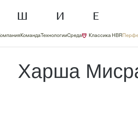
Компания
Команда
Технологии
Среда
Классика HBR
Перфе
Харша Миср