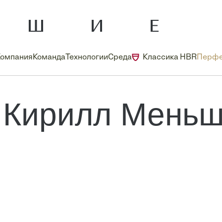
Компания
Команда
Технологии
Среда
Классика HBR
Перфе
Кирилл Мень