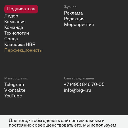
Журнал
Подписаться
Реклама
Лидер
Редакция
Компания
Мероприятия
Команда
Технологии
Среда
Классика HBR
Перфекционисты
Мы в соцсетях
Связь с редакцией
Telegram
+7 (495) 846 70-05
Vkontakte
info@big-i.ru
YouTube
Для того, чтобы сделать сайт оптимальным и
Политика конфиденциальности
© 2026 ООО "Бизнес Инсайт
постоянно совершенствовать его, мы используем