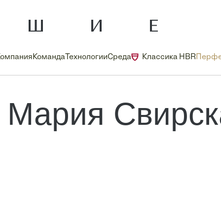
Компания
Команда
Технологии
Среда
Классика HBR
Перфе
Мария Свирск