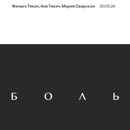
Желько Текич, Аня Текич, Мария Свирская
30.05.24