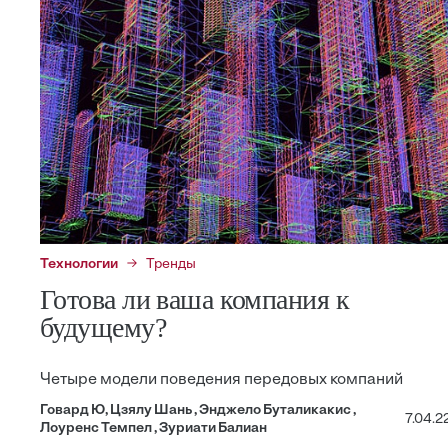
Технологии
Тренды
Готова ли ваша компания к
будущему?
Четыре модели поведения передовых компаний
Говард Ю, Цзялу Шань , Энджело Буталикакис ,
7.04.2
Лоуренс Темпел , Зуриати Балиан