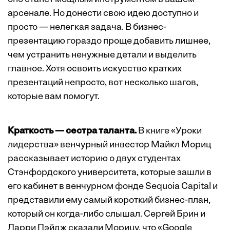
арсенале. Но донести свою идею доступно и
просто — нелегкая задача. В бизнес-
презентацию гораздо проще добавить лишнее,
чем устранить ненужные детали и выделить
главное. Хотя освоить искусство кратких
презентаций непросто, вот несколько шагов,
которые вам помогут.
Краткость — сестра таланта.
В книге «Уроки
лидерства» венчурный инвестор Майкл Мориц
рассказывает историю о двух студентах
Стэнфордского университета, которые зашли в
его кабинет в венчурном фонде Sequoia Capital и
представили ему самый короткий бизнес-план,
который он когда-либо слышал. Сергей Брин и
Ларри Пэйдж сказали Морицу, что «Google