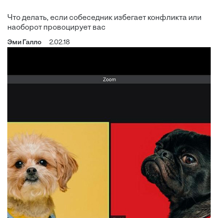
Что делать, если собеседник избегает конфликта или
наоборот провоцирует вас
Эми Галло
2.02.18