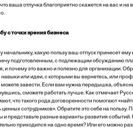
что ваша отлучка благоприятно скажется на вас и на 
о.
бу с точки зрения бизнеса
 начальнику, какую пользу ваш отпуск принесет ему 
речу подготовленным, с подлежащим обсуждению план
я, и почему это важно и полезно для организации. Об
навыки или идеи, с которыми вы вернетесь, или пр
е можете завести. Если вам нужна передышка, объясн
рнувшись, сможете работать лучше. Как отмечает Русс
ют, что такого рода договоренности помогают «най
ценных сотрудников». Обратите это себе на пользу. 
ы и представьте разные варианты развития событий. 
тельно приходился на одно время? Или его можно раз