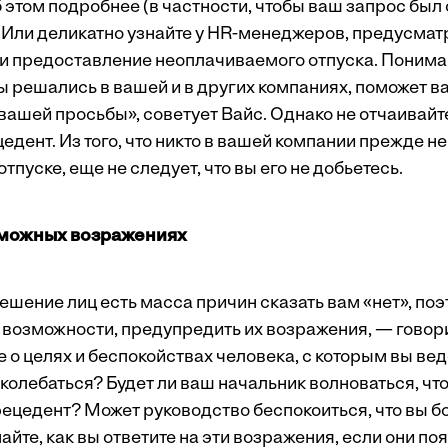
 этом подробнее (в частности, чтобы ваш запрос был 
. Или деликатно узнайте у HR-менеджеров, предусмат
и предоставление неоплачиваемого отпуска. Пониман
 решались в вашей и в других компаниях, поможет в
ашей просьбы», советует Вайс. Однако не отчаивайте
едент. Из того, что никто в вашей компании прежде не
пуске, еще не следует, что вы его не добьетесь.
зможных возражениях
шение лиц есть масса причин сказать вам «нет», поэ
о возможности, предупредить их возражения, — говор
 о целях и беспокойствах человека, с которым вы вед
колебаться? Будет ли ваш начальник волноваться, чт
рецедент? Может руководство беспокоиться, что вы б
йте, как вы ответите на эти возражения, если они по