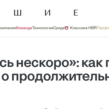
Компания
Команда
Технологии
Среда
Классика HBR
Перфе
сь нескоро»: как 
 о продолжитель