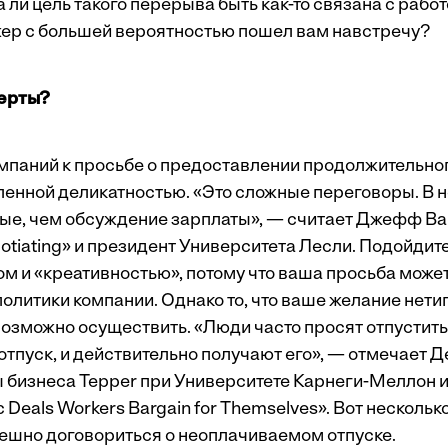
 ли цель такого перерыва быть как-то связана с работ
жер с большей вероятностью пошел вам навстречу?
перты?
мпаний к просьбе о предоставлении продолжительног
ленной деликатностью. «Это сложные переговоры. В 
ые, чем обсуждение зарплаты», — считает Джефф Вай
otiating»
и президент Университета Лесли. Подойдите
ом и «креативностью», потому что ваша просьба може
олитики компании. Однако то, что ваше желание нети
евозможно осуществить. «Люди часто просят отпустить
тпуск, и действительно получают его», — отмечает Д
бизнеса Tepper при Университете Карнеги-Меллон и а
ic Deals Workers Bargain for Themselves». Вот несколько
пешно договориться о неоплачиваемом отпуске.