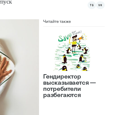
тпуск
TG
VK
Читайте также
Гендиректор
высказывается —
потребители
разбегаются