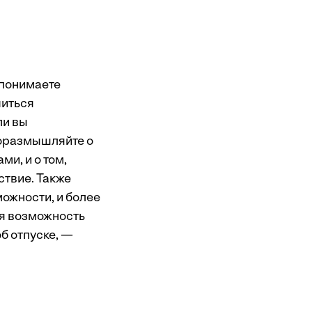
 понимаете
читься
ли вы
Поразмышляйте о
и, и о том,
ствие. Также
можности, и более
ся возможность
б отпуске, —