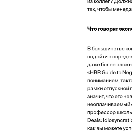
из коллег? Должна
так, чтобы менед
Что говорят экс
В большинстве ко
подойти с опреде
даже более сложн
«HBR Guide to Neg
пониманием, такт
рамки отпускной п
значит, что его н
неоплачиваемый о
профессор школы 
Deals: Idiosyncrat
как вы можете ус