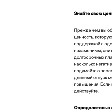
Знайте свою цен
Прежде чем вы обр
ценность, которую
поддержкой людей,
незаменимы, они 
долгосрочных план
насколько негатив
подумайте о персо
длинный отпуск м
повышения. Если в
действуйте.
Определитесь с