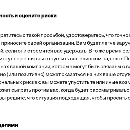
ность и оцените риски
атитесь с такой просьбой, удостоверьтесь, что точно
 приносите своей организации. Вам будет легче зару
 если они стремятся вас удержать. В то же время ес
могут не решиться отпустить вас слишком надолго. 
ах вашей компании, которые могут быть связаны c вам
но (или позитивно) может сказаться на них ваше отсут
нальных рисках: вы можете упустить те или иные воз
ожет сыграть против вас, когда будет рассматривать
ы решите, что ситуация подходящая, чтобы просить о
 целями