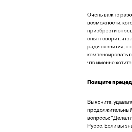
Очень важно разо
возможности, кот
приобрести опред
опыт говорит, что
ради развития, по
компенсировать по
что именно хотите
Поищите прецед
Выясните, удавало
продолжительный 
вопросы: “Делал л
Руссо. Если вы з