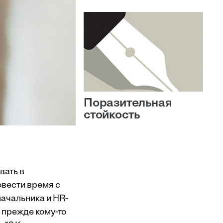
Поразительная
стойкость
вать в
овести время с
начальника и HR-
 прежде кому-то