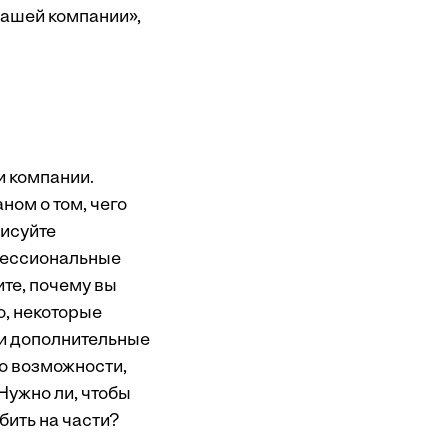
вашей компании»,
и компании.
ом о том, чего
рисуйте
офессиональные
ите, почему вы
о, некоторые
ти дополнительные
По возможности,
Нужно ли, чтобы
бить на части?