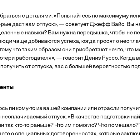
браться с деталями. «Попытайтесь по максимуму исп
орые даст вам отпуск», — советует Джефф Вайс. Вы н
еленные навыки? Вам нужна передышка, чтобы не п
 люди чаще добиваются успеха, когда просят о неопл
тому что таким образом они приобретают нечто, что м
тери работодателя», — говорит Дениз Руссо. Когда вы
 получить от отпуска, вас с большей вероятностью по
енты
сь ли кому-то из вашей компании или отрасли получи
неоплачиваемый отпуск. «В качестве подготовки най
и так кто-то раньше? Что им помогло? Что помешало?
наете о специальных договоренностях, которые заключ