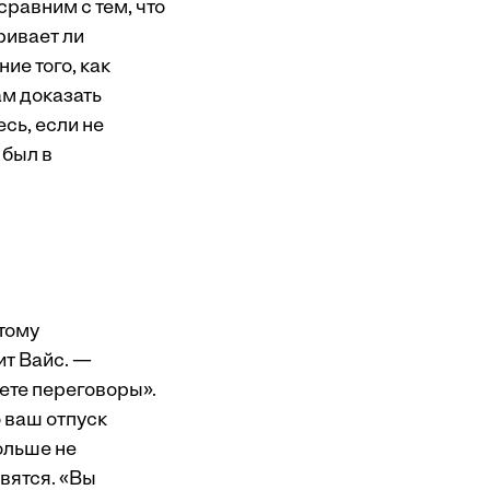
сравним с тем, что
ривает ли
ие того, как
ам доказать
сь, если не
 был в
тому
ит Вайс. —
ете переговоры».
о ваш отпуск
ольше не
явятся. «Вы