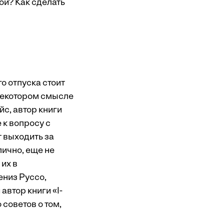
ой? Как сделать
о отпуска стоит
некотором смысле
с, автор книги
 к вопросу с
т выходить за
пично, еще не
 их в
ениз Руссо,
втор книги «I-
 советов о том,