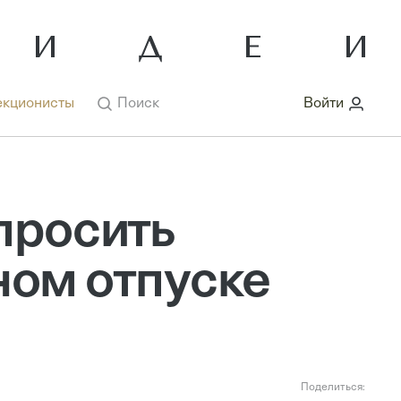
кционисты
Поиск
Войти
просить
ном отпуске
Поделиться: