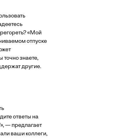
ользовать
адеетесь
ерегореть? «Мой
ачиваемом отпуске
ожет
 точно знаете,
ддержат другие.
ть
дите ответы на
”», — предлагает
али ваши коллеги,