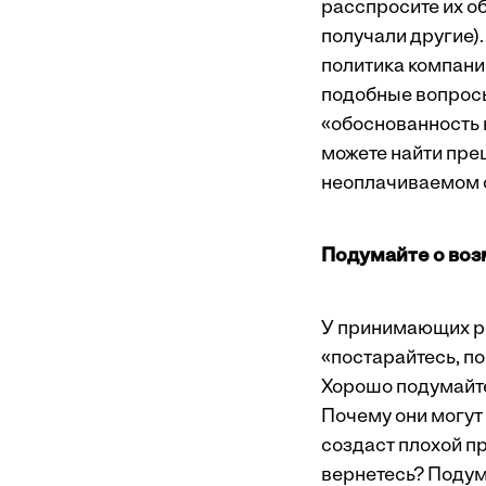
расспросите их об
получали другие)
политика компани
подобные вопросы
«обоснованность в
можете найти прец
неоплачиваемом от
Подумайте о во
У принимающих ре
«постарайтесь, п
Хорошо подумайте
Почему они могут 
создаст плохой п
вернетесь? Подума