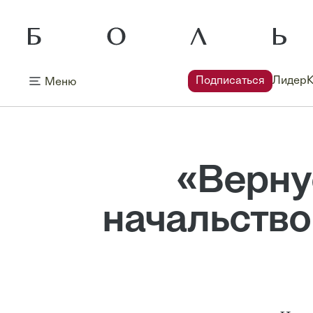
Подписаться
Лидер
Меню
«Верну
начальство