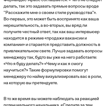
Фернандес-Араос соглашается: «Чего не следует
делать, так это задавать прямые вопросы вроде
''Расскажите мне о своем стиле руководства''».
Во-первых, это может быть воспринято как ваша
нерешительность, а во-вторых, вы вряд ли
получите честный ответ, так как ваш интервьюер
находится в режиме «продажи вакансии и
компании» и старается представить должность в
привлекательном свете. Лучше задавать вопросы
менеджеру так, будто вы уже на него работаете:
«Что я буду делать?» «Чему и как я смогу
научиться?» Такие формулировки помогут
менеджеру по найму визуализировать вас в роли,
на которую вы претендуете.
В то же время вы можете наблюдать за реакцией
потенциального начальника. «Следите за тем,