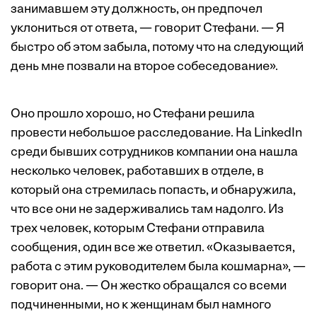
занимавшем эту должность, он предпочел
уклониться от ответа, — говорит Стефани. — Я
быстро об этом забыла, потому что на следующий
день мне позвали на второе собеседование».
Оно прошло хорошо, но Стефани решила
провести небольшое расследование. На LinkedIn
среди бывших сотрудников компании она нашла
несколько человек, работавших в отделе, в
который она стремилась попасть, и обнаружила,
что все они не задерживались там надолго. Из
трех человек, которым Стефани отправила
сообщения, один все же ответил. «Оказывается,
работа с этим руководителем была кошмарна», —
говорит она. — Он жестко обращался со всеми
подчиненными, но к женщинам был намного