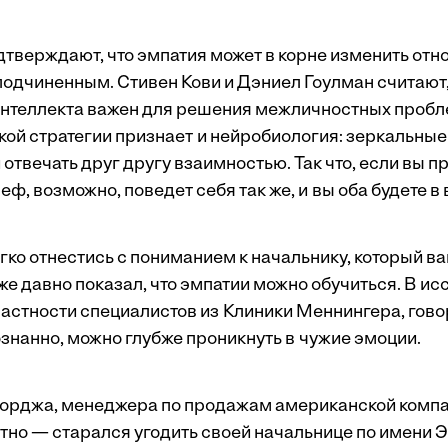
тверждают, что эмпатия может в корне изменить от
подчиненным. Стивен Кови и Дэниел Гоулман считают,
нтеллекта важен для решения межличностных пробл
кой стратегии признает и нейробиология: зеркальны
твечать друг другу взаимностью. Так что, если вы п
ф, возможно, поведет себя так же, и вы оба будете 
гко отнестись с пониманием к начальнику, который в
же давно показал, что эмпатии можно обучиться. В и
частности специалистов из Клиники Меннингера, говор
знанно, можно глубже проникнуть в чужие эмоции.
рджа, менеджера по продажам американской компан
етно — старался угодить своей начальнице по имени 