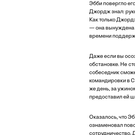
Эбби повергло его 
Джордж знал: рук
Как только Джорд
— она вынуждена р
времени поддержа
Даже если вы осо
обстановке. Не с
собеседник сможе
командировки в С
же день, за ужино
предоставил ей ша
Оказалось, что Эб
ознаменовал пово
сотрудничество. 