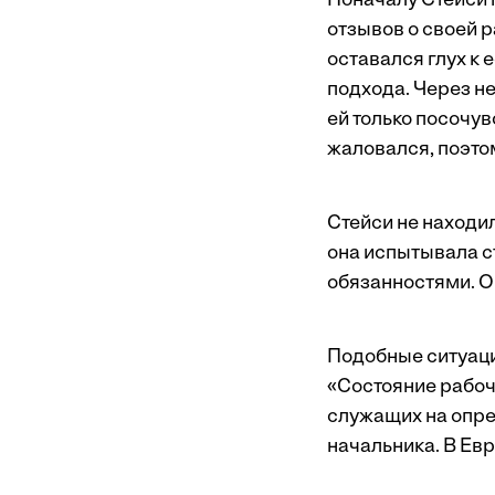
Поначалу Стейси 
отзывов о своей р
оставался глух к 
подхода. Через н
ей только посочув
жаловался, поэто
Стейси не находил
она испытывала с
обязанностями. Он
Подобные ситуаци
«Состояние рабоч
служащих на опред
начальника. В Евр