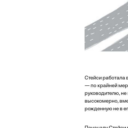
Cтейси работала 
— по крайней мер
руководителю, не 
высокомерно, вме
рожденную не в ег