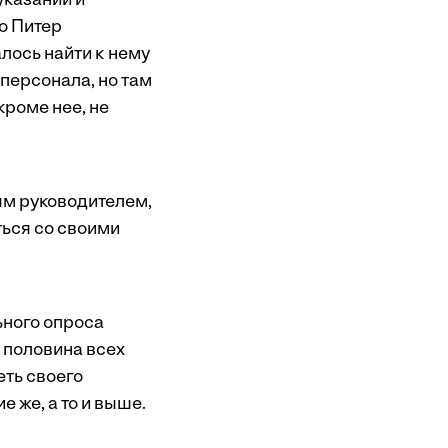
указаний и
ко Питер
алось найти к нему
персонала, но там
кроме нее, не
вым руководителем,
ться со своими
ьного опроса
 половина всех
еть своего
 же, а то и выше.