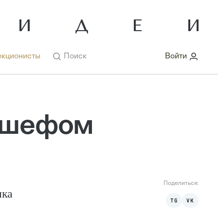
кционисты
Поиск
Войти
» шефом
Поделиться:
ика
TG
VK