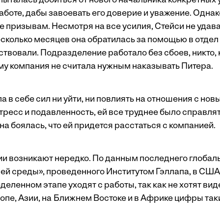
пыталась добиться от нового начальника конкретных 
аботе, дабы завоевать его доверие и уважение. Одна
ее призывам. Несмотря на все усилия, Стейси не удав
есколько месяцев она обратилась за помощью в отдел 
ствовали. Подразделение работало без сбоев, никто, 
му компания не считала нужным наказывать Питера.
а в себе сил ни уйти, ни повлиять на отношения с но
тресс и подавленность, ей все труднее было справля
а боялась, что ей придется расстаться с компанией.
и возникают нередко. По данным последнего глобал
ей среды», проведенного Институтом Гэллапа, в США
еленном этапе уходят с работы, так как не хотят вид
опе, Азии, на Ближнем Востоке и в Африке цифры такие