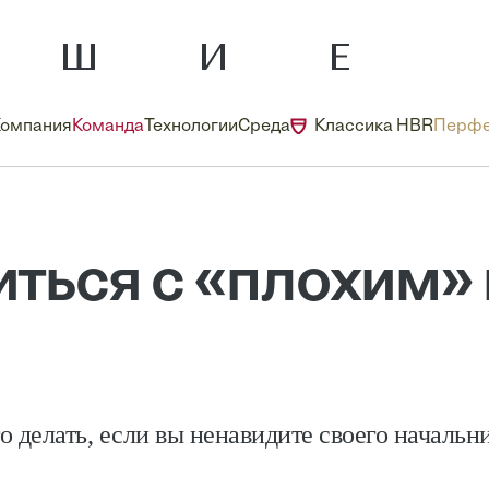
Компания
Команда
Технологии
Среда
Классика HBR
Перфе
иться с «плохим
о делать, если вы ненавидите своего начальн