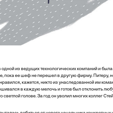
в одной из ведущих технологических компаний и была
е, пока ее шеф не перешел в другую фирму. Питеру, 
нравился, кажется, никто из унаследованной им кома
шивался в каждую мелочь и готов был отклонить люб
о светлой голове. За год он уволил многих коллег Сте