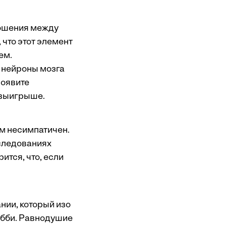
ношения между
 что этот элемент
ем.
е нейроны мозга
роявите
в выигрыше.
ам несимпатичен.
сследованиях
ится, что, если
ии, который изо
Эбби. Равнодушие