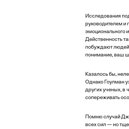
Исследования под
руководителем и 
эмоционального и
Действенность та
побуждают людей о
понимание, ваш ше
Казалось бы, неле
Однако Гоулман у
других ученых, в 
сопереживать осо
Помню случай Джо
всех сил — но тщ