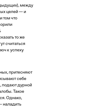
едыдущих), между
ых целей — и
 том что
ворили
%
казать то же
гут считаться
люч к успеху
ных, притесняют
писывают себе
, подают дурной
алобы. Такое
ся. Однако,
 — наладить