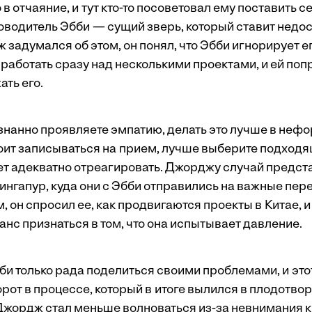
в отчаяние, и тут кто-то посоветовал ему поставить се
оводитель Эбби — сущий зверь, который ставит недо
ж задумался об этом, он понял, что Эбби игнорирует
аботать сразу над несколькими проектами, и ей попр
ть его.
знанно проявляете эмпатию, делать это лучше в неф
тоит записываться на прием, лучше выберите подходя
т адекватно отреагировать. Джорджу случай предст
ингапур, куда они с Эбби отправились на важные пер
м, он спросил ее, как продвигаются проекты в Китае, 
нс признаться в том, что она испытывает давление.
би только рада поделиться своими проблемами, и это
рот в процессе, который в итоге вылился в плодотво
Джордж стал меньше волноваться из-за невнимания к 