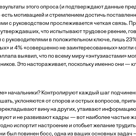
езультаты этого опроса (и подтверждают данные пр
 есть мотивацией и стремлением достичь поставленн
и с руководством прослеживается четкая связь. При
 утверждавших, что испытывают трудовое рвение, го
 с руководителями в положительном ключе, лишь 23
х» и 4% «совершенно не заинтересованных» могли с
эллапа выявил, что по всему миру «энтузиастами» мо
ников. Это настораживает, поскольку именно они — к
ие» начальники? Контролируют каждый шаг подчинен
ушать, уклоняются от споров и острых вопросов, при
перекладывают вину на других, утаивают информацию
вуют и не развивают кадры — вот наиболее частые ж
одно испортит настроение и отобьет желание трудить
 ни был повинен босс, одна из ваших основных задач