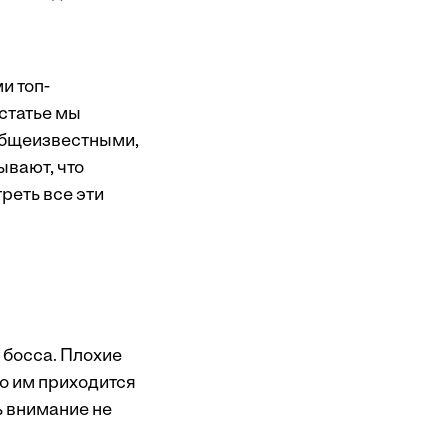
и топ-
статье мы
 общеизвестными,
ывают, что
реть все эти
 босса. Плохие
но им приходится
ь внимание не