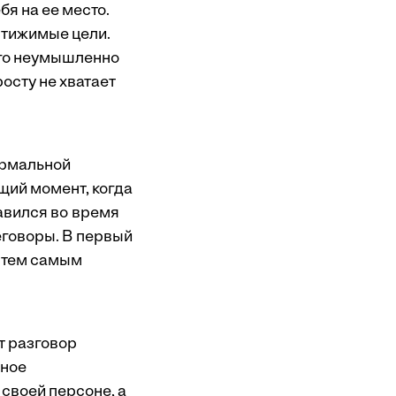
бя на ее место.
стижимые цели.
 его неумышленно
осту не хватает
ормальной
щий момент, когда
авился во время
еговоры. В первый
и тем самым
т разговор
рное
своей персоне, а