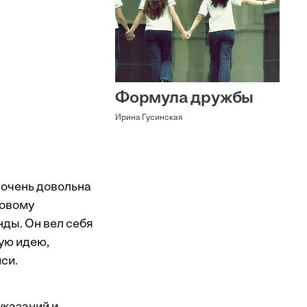
Формула дружбы
Ирина Гусинская
 очень довольна
новому
нды. Он вел себя
ую идею,
йси.