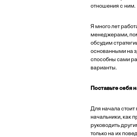
отношения с ним.
Я много лет рабо
менеджерами, пом
обсудим стратеги
основанными на з
способны сами ра
варианты.
Поставьте себя
н
Для начала стоит 
начальники, как 
руководить другим
только на их пове