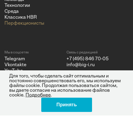
Технологии
Среда
Классика HBR
Перфекционисты
Мы в соцсетях
Связь с редакцией
Telegram
+7 (495) 846 70-05
Vkontakte
info@big-i.ru
YouTube
Для того, чтобы сделать сайт оптимальным и
постоянно совершенствовать его, мы используем
файлы cookie. Продолжая пользоваться сайтом,
вы даете согласие на использование файлов
cookie.
Подробнее
.
Политика конфиденциальности
© 2026 ООО "Бизнес Инсайт
Принять
Поделиться
Медиа"
ИНН 7720850533 и ОГРН
1217700262251.
Все права защищены.
16+
Design by Charmer