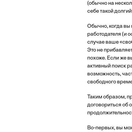
(обычно на нескол
себе такой долги
Обычно, когда вы
работодателя (и о
случае ваше «сво
Это не прибавляет
похоже. Если же в
активный поиск р
возможность, част
свободного време
Таким образом, пр
договориться об о
продолжительнос
Во-первых, вы мож