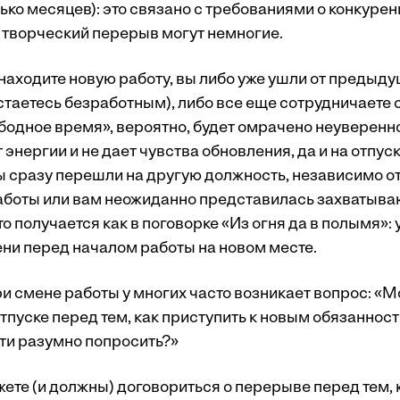
ько месяцев): это связано с требованиями о конкурен
й творческий перерыв могут немногие.
 находите новую работу, вы либо уже ушли от предыд
стаетесь безработным), либо все еще сотрудничаете 
бодное время», вероятно, будет омрачено неуверенно
 энергии и не дает чувства обновления, да и на отпус
ы сразу перешли на другую должность, независимо от 
аботы или вам неожиданно представилась захватыв
о получается как в поговорке «Из огня да в полымя»: у
ни перед началом работы на новом месте.
и смене работы у многих часто возникает вопрос: «Мо
тпуске перед тем, как приступить к новым обязанностя
ти разумно попросить?»
ете (и должны) договориться о перерыве перед тем, 