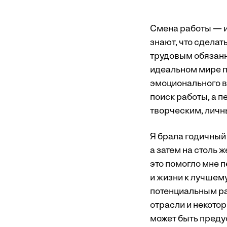
Смена работы — и
знают, что сделат
трудовым обязанн
идеальном мире п
эмоционального вы
поиск работы, а 
творческим, личн
Я брала годичный
а затем на столь 
это помогло мне 
и жизни к лучшему
потенциальным ра
отрасли и некото
может быть преду