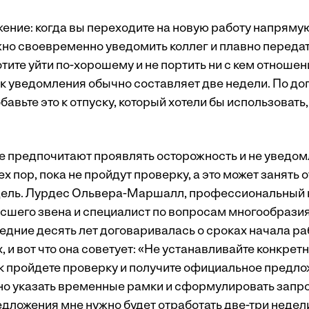
ение: когда вы переходите на новую работу напряму
жно своевременно уведомить коллег и плавно передат
тите уйти по-хорошему и не портить ни с кем отноше
 уведомления обычно составляет две недели. По дог
бавьте это к отпуску, который хотели бы использовать,
ие предпочитают проявлять осторожность и не уведо
ех пор, пока не пройдут проверку, а это может занять 
дель. Лурдес Ольвера-Маршалл, профессиональный 
сшего звена и специалист по вопросам многообразия
едние десять лет договаривалась о сроках начала ра
 и вот что она советует: «Не устанавливайте конкрет
ак пройдете проверку и получите официальное предло
но указать временные рамки и сформулировать запро
дложения мне нужно будет отработать две-три недели