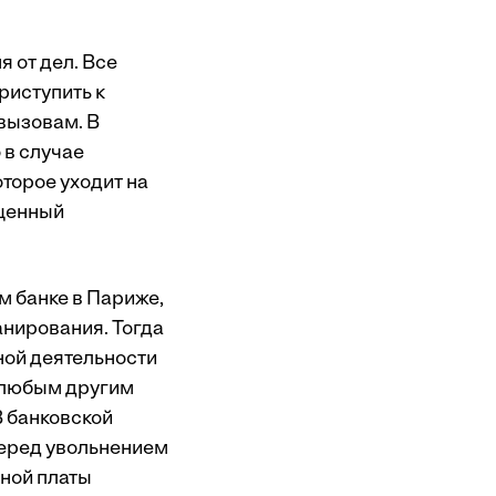
 от дел. Все
приступить к
вызовам. В
 в случае
оторое уходит на
ященный
м банке в Париже,
ланирования. Тогда
ной деятельности
с любым другим
В банковской
перед увольнением
ной платы