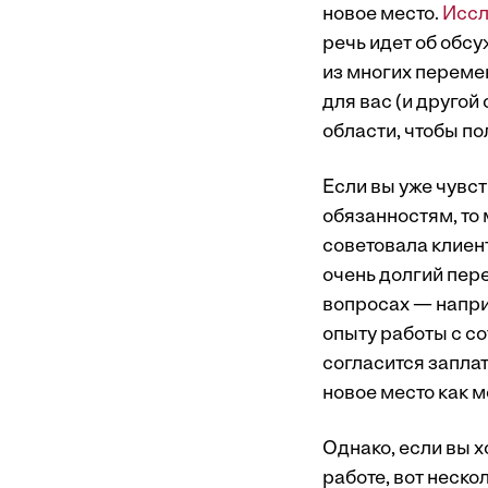
новое место.
Иссл
речь идет об обс
из многих перемен
для вас (и другой
области, чтобы по
Если вы уже чувс
обязанностям, то
советовала клиент
очень долгий пере
вопросах — напри
опыту работы с со
согласится заплат
новое место как м
Однако, если вы х
работе, вот неско