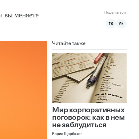
и вы меняете
Поделиться:
TG
VK
Читайте также
Мир корпоративных
поговорок: как в нем
не заблудиться
Борис Щербаков