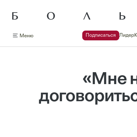
Подписаться
Лидер
Меню
«Мне н
договорить