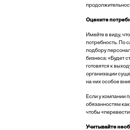
продолжительнос
Оцените потребн
Имейте в виду, чт
потребность. По 
подбору персонал
бизнеса: «Будет с
готовятся к выход
организации суще
на них особое вни
Если у компании п
обязанностям как 
чтобы «перевести 
Учитывайте необ