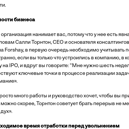
ти.
ости бизнеса
о организация нанимает вас, потому что у нее есть явн
словам Салли Торнтон, CEO и основателя консалтинго
а Forshay, в первую очередь необходимо учитывать 
транно, если вы только что устроились в компанию, в к
у на IPO, и вдруг вы говорите: “Мне нужно шесть недел
ствуют ключевые точки в процессе реализации задач
мание».
росто много работы и руководство хочет, чтобы вы пр
можно скорее, Торнтон советует брать перерыв не ме
дух».
ходимое время отработки перед увольнением