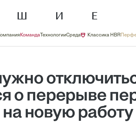
Компания
Команда
Технологии
Среда
Классика HBR
Перфе
ужно отключитьс
ся о перерыве пе
на новую работу