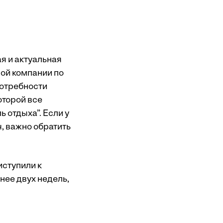
ая и актуальная
вой компании по
потребности
оторой все
ь отдыха”. Если у
, важно обратить
иступили к
нее двух недель,