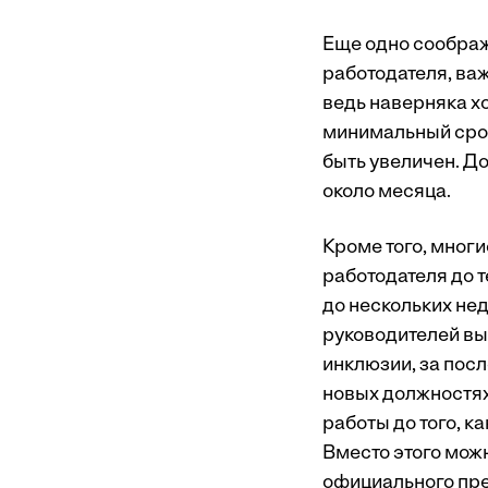
Еще одно соображ
работодателя, ва
ведь наверняка хо
минимальный срок
быть увеличен. До
около месяца.
Кроме того, мног
работодателя до т
до нескольких не
руководителей вы
инклюзии, за посл
новых должностях,
работы до того, к
Вместо этого мож
официального пре