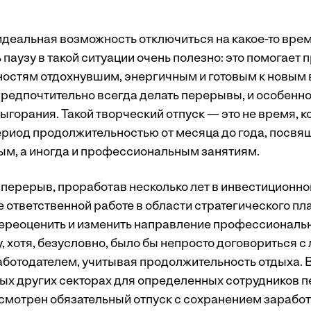
деальная возможность отключиться на какое-то время
ь паузу в такой ситуации очень полезно: это помогает 
остям отдохнувшим, энергичным и готовым к новым 
редпочтительно всегда делать перерывы, и особенно
горания. Такой творческий отпуск — это не время, к
период продолжительностью от месяца до года, посв
ым, а иногда и профессиональным занятиям.
 перерыв, проработав несколько лет в инвестиционно
же ответственной работе в области стратегического п
переоценить и изменить направление профессиональ
, хотя, безусловно, было бы непросто договориться 
ботодателем, учитывая продолжительность отдыха. 
рых других секторах для определенных сотрудников 
смотрен обязательный отпуск с сохранением заработ