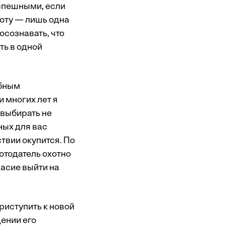
успешными, если
боту — лишь одна
осознавать, что
ть в одной
ебным
 многих лет я
 выбирать не
ных для вас
твии окупится. По
ботодатель охотно
ласие выйти на
риступить к новой
дении его