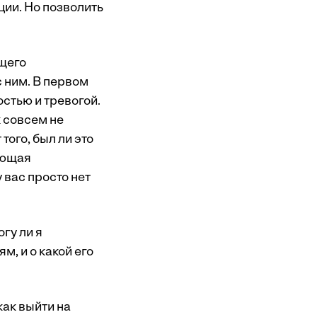
ции. Но позволить
ущего
с ним. В первом
стью и тревогой.
к совсем не
того, был ли это
ающая
 вас просто нет
гу ли я
м, и о какой его
как выйти на