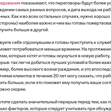
едования
показывают, что переговоры будут более 
уждении самых разных вопросов, и дата выхода на ра
ных. Как и во всех остальных случаях, нужно хорошо 
 стороны) наиболее важно и чем вы готовы пожертвова
лучить больше в другой.
твуете себя отдохнувшим и готовы приступить к служ
 может потребоваться меньше времени. На протяжении
ам, которые хотят и готовы окунуться в новую работу,
рыв: так легче добиться лучших условий в более важ
мер, более высокого вознаграждения, и это впоследс
тнями клиентов в течение 20 лет могу сказать, что ра
ить больше, если это поможет ему получить ваше сог
ожно скорее.
отите сделать значительный перерыв перед тем, как п
лько факторов, которые следует учитывать при обсуж