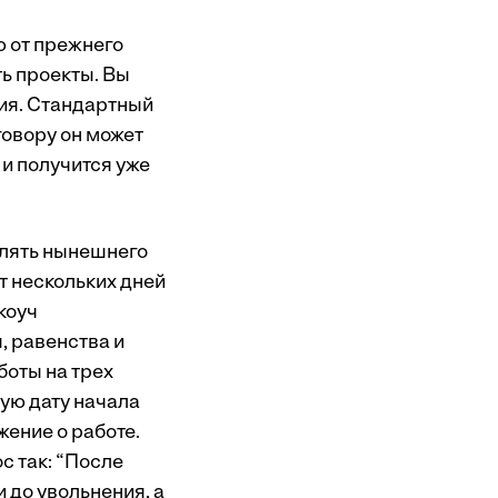
ю от прежнего
ь проекты. Вы
ния. Стандартный
овору он может
 и получится уже
млять нынешнего
от нескольких дней
коуч
, равенства и
боты на трех
ную дату начала
жение о работе.
с так: “После
 до увольнения, а