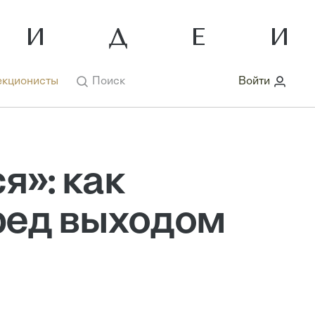
кционисты
Поиск
Войти
я»: как
ред выходом