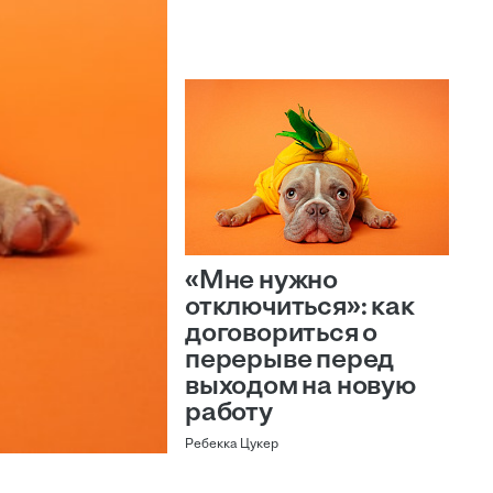
«Мне нужно
отключиться»: как
договориться о
перерыве перед
выходом на новую
работу
Ребекка Цукер