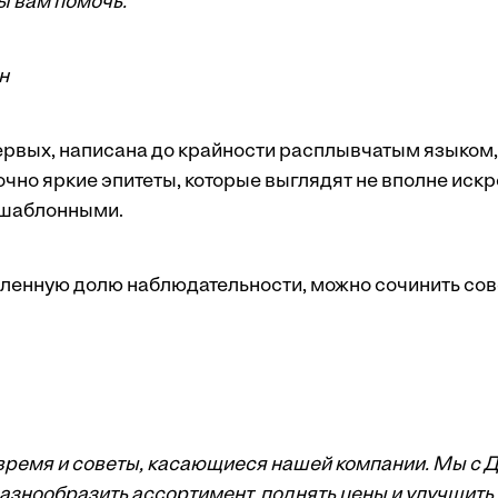
ы вам помочь.
н
ервых, написана до крайности расплывчатым языком, 
очно яркие эпитеты, которые выглядят не вполне иск
 шаблонными.
енную долю наблюдательности, можно сочинить сов
время и советы, касающиеся нашей компании. Мы с
разнообразить ассортимент, поднять цены и улучшить