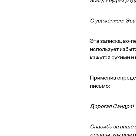
всегда будем рад
С уважением, Эва
Эта записка, во-п
использует избыт
кажутся сухими и
Применив определ
письмо:
Дорогая Сандра!
Спасибо за ваше 
решали, как нам 