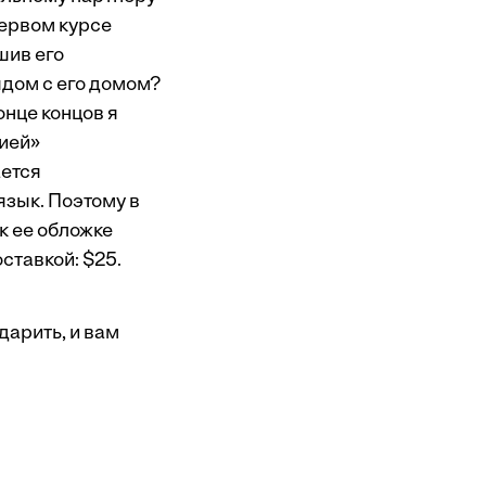
первом курсе
шив его
ядом с его домом?
онце концов я
лией»
ается
язык. Поэтому в
к ее обложке
ставкой: $25.
дарить, и вам