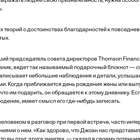
выражать людям свою признательность, нужна особог
.
их теорий о достоинствах благодарностей к повседне
тых.
ий председатель совета директоров Thomson Financi
ник, ведет так называемый подарочный блокнот — с
 записывает небольшие наблюдения и детали, услыша
ми. Когда приближается день рождения жены или вып
что им подарить, он обращается к этому дневнику. Ес
юдение, имеет смысл его где-нибудь записать.
человеком в разговор при первой встрече, часто инт
иями о нем. «Как здорово, что Джоан нас представила
что вы друг друга знаете», — сказал я своему потенц