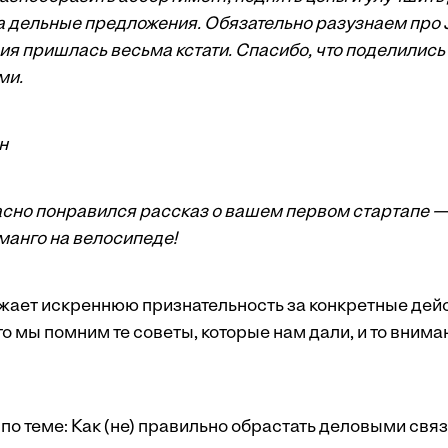
а дельные предложения. Обязательно разузнаем про 
я пришлась весьма кстати. Спасибо, что поделились
ми.
н
жасно понравился рассказ о вашем первом стартапе —
манго на велосипеде!
жает искреннюю признательность за конкретные дейс
о мы помним те советы, которые нам дали, и то внима
по теме:
Как (не) правильно обрастать деловыми свя