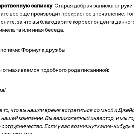
арственную записку
. Старая добрая записка от руки
ге все еще производит прекрасное впечатление. Тол
ните, за что вы благодарите корреспондента данного
имела та или иная беседа.
по теме:
Формула дружбы
 отмахиваемся подобного рода писаниной:
а!
 то, что вы нашли время встретиться со мной и Джей
 нашей компании. Вы великолепный инвестор, и мы г
сотрудничество. Если у вас возникнут какие-нибудь 