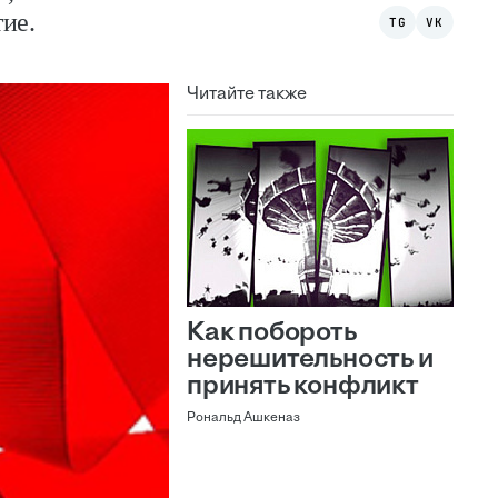
тие.
TG
VK
Читайте также
Как побороть
нерешительность и
принять конфликт
Рональд Ашкеназ