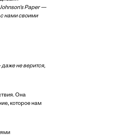
Johnson's Paper —
 с нами своими
 даже не верится,
твия. Она
ние, которое нам
зями