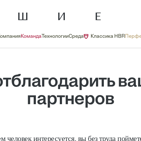
Компания
Команда
Технологии
Среда
Классика HBR
Перфе
отблагодарить ва
партнеров
ем человек интересуется, вы без труда поймете