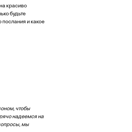
 на красиво
ько будьте
 послания и какое
соном, чтобы
орячо надеемся на
вопросы, мы