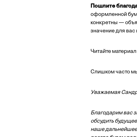
Пошлите благод
оформленной бума
конкретны — объяс
значение для вас 
Читайте материал 
Слишком часто мы
Уважаемая Сандр
Благодарим вас за
обсудить будущее
наше дальнейшее 