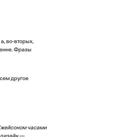
а, во-вторых,
ренне. Фразы
сем другое
 Джейсоном часами
 дизайн —