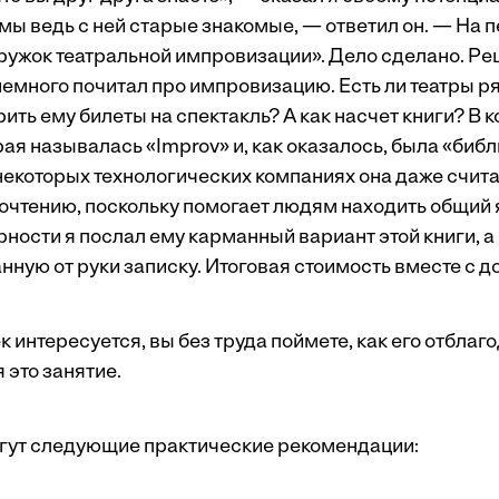
а мы ведь с ней старые знакомые, — ответил он. — На 
кружок театральной импровизации». Дело сделано. Ре
немного почитал про импровизацию. Есть ли театры р
ить ему билеты на спектакль? А как насчет книги? В к
рая называлась «Improv» и, как оказалось, была «биб
некоторых технологических компаниях она даже счит
рочтению, поскольку помогает людям находить общий 
ности я послал ему карманный вариант этой книги, а 
ную от руки записку. Итоговая стоимость вместе с до
к интересуется, вы без труда поймете, как его отблаго
 это занятие.
огут следующие практические рекомендации: