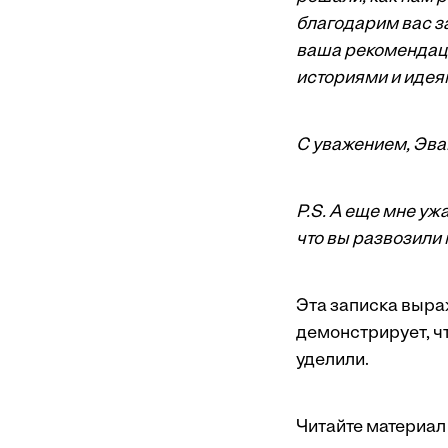
благодарим вас з
ваша рекомендаци
историями и идея
С уважением, Эва
P.S. А еще мне у
что вы развозили 
Эта записка выра
демонстрирует, чт
уделили.
Читайте материал 