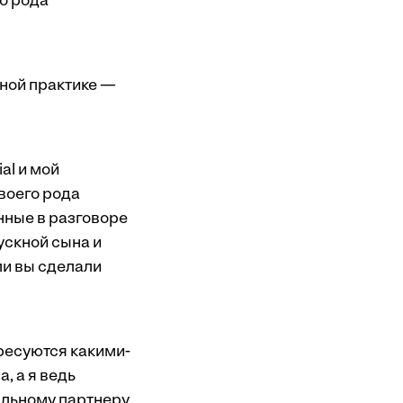
о рода
вной практике —
al и мой
воего рода
нные в разговоре
ускной сына и
ли вы сделали
ересуются какими-
, а я ведь
иальному партнеру