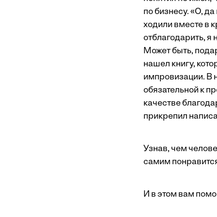
по бизнесу. «О, д
ходили вместе в 
отблагодарить, я 
Может быть, подар
нашел книгу, кото
импровизации. В 
обязательной к п
качестве благодар
прикрепил написан
Узнав, чем челове
самим понравится
И в этом вам пом