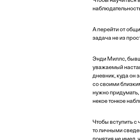
Чтобы научиться 
наблюдательность
А перейти от общ
задача не из прос
Энди Миллс, бывш
уважаемый настав
дневник, куда он
со своими близки
нужно придумать, 
некое тонкое набл
Чтобы вступить с 
то личными сведен
понятия не имел, 