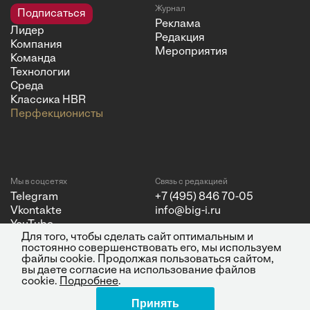
Журнал
Подписаться
Реклама
Лидер
Редакция
Компания
Мероприятия
Команда
Технологии
Среда
Классика HBR
Перфекционисты
Мы в соцсетях
Связь с редакцией
Telegram
+7 (495) 846 70-05
Vkontakte
info@big-i.ru
YouTube
Для того, чтобы сделать сайт оптимальным и
постоянно совершенствовать его, мы используем
файлы cookie. Продолжая пользоваться сайтом,
вы даете согласие на использование файлов
cookie.
Подробнее
.
Политика конфиденциальности
© 2026 ООО "Бизнес Инсайт
Принять
Поделиться
Медиа"