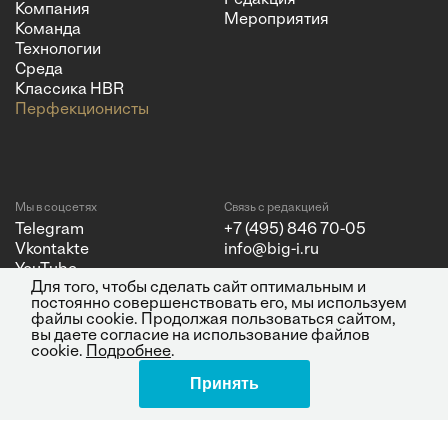
Компания
Мероприятия
Команда
Технологии
Среда
Классика HBR
Перфекционисты
Мы в соцсетях
Связь с редакцией
Telegram
+7 (495) 846 70-05
Vkontakte
info@big-i.ru
YouTube
Для того, чтобы сделать сайт оптимальным и
постоянно совершенствовать его, мы используем
файлы cookie. Продолжая пользоваться сайтом,
вы даете согласие на использование файлов
cookie.
Подробнее
.
Политика конфиденциальности
© 2026 ООО "Бизнес Инсайт
Принять
Поделиться
Медиа"
ИНН 7720850533 и ОГРН
1217700262251.
Все права защищены.
16+