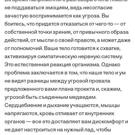
не поддаваться эмоциям, ведь несогласие
зачастую воспринимается как угроза. Вы
боитесь, что придется отказаться от чего-то — от
собственной точки зрения, от привычного образа
действий, от мысли о своей правоте, а может даже
от полномочий. Ваше тело готовится к схватке,
активизируя симпатическую нервную систему.
Это естественная реакция организма. Однако
проблема заключается в том, что наше тело и ум
не видят разницы между угрозой провала
предложенного вами плана проекта и, скажем,
угрозой быть съеденным медведем.
Сердцебиение и дыхание учащаются, мышцы
напрягаются, кровь отливает от внутренних
органов — все это доставляет вам дискомфорт
и
не дает настроиться на нужный лад, чтобы