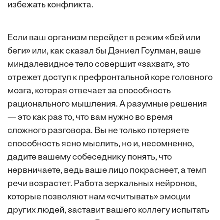
избежать конфликта.
Если ваш организм перейдет в режим «бей или
беги» или, как сказал бы Дэниел Гоулман, ваше
миндалевидное тело совершит «захват», это
отрежет доступ к префронтальной коре головного
мозга, которая отвечает за способность
рационального мышления. А разумные решения
— это как раз то, что вам нужно во время
сложного разговора. Вы не только потеряете
способность ясно мыслить, но и, несомненно,
дадите вашему собеседнику понять, что
нервничаете, ведь ваше лицо покраснеет, а темп
речи возрастет. Работа зеркальных нейронов,
которые позволяют нам «считывать» эмоции
других людей, заставит вашего коллегу испытать