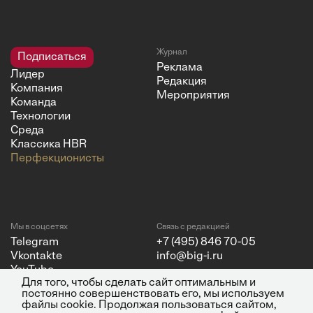
Журнал
Подписаться
Реклама
Лидер
Редакция
Компания
Мероприятия
Команда
Технологии
Среда
Классика HBR
Перфекционисты
Мы в соцсетях
Связь с редакцией
Telegram
+7 (495) 846 70-05
Vkontakte
info@big-i.ru
YouTube
Для того, чтобы сделать сайт оптимальным и
постоянно совершенствовать его, мы используем
файлы cookie. Продолжая пользоваться сайтом,