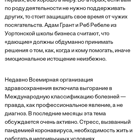
первых, все хорошо в меру. Во-вторых, если вам
по роду деятельности не нужно поддерживать
других, то стоит защищать свое время от чужих
посягательств.
Адам Грант и Реб Ребеле из
Уортонской школы бизнеса считают
, что
«дающие» должны обдуманно принимать
решения о том, как, когда и кому помогать, иначе
эмоциональное истощение неизбежно.
Недавно Всемирная организация
здравоохранения включила выгорание в
Международную классификацию болезней —
правда, как профессиональное явление, а не
диагноз. В последние месяцы эта тема
обсуждается очень активно. Стресс, вызванный
пандемией коронавируса, необходимость жить и
работать в непривычных условиях,