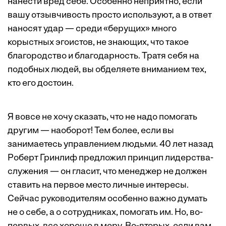
нанести вред себе. Особенно неприятно, если
вашу отзывчивость просто используют, а в ответ
наносят удар — среди «берущих» много
корыстных эгоистов, не знающих, что такое
благородство и благодарность. Тратя себя на
подобных людей, вы обделяете вниманием тех,
кто его достоин.
Я вовсе не хочу сказать, что не надо помогать
другим — наоборот! Тем более, если вы
занимаетесь управлением людьми. 40 лет назад
Роберт Гринлиф предложил принцип лидерства-
служения — он гласит, что менеджер не должен
ставить на первое место личные интересы.
Сейчас руководителям особенно важно думать
не о себе, а о сотрудниках, помогать им. Но, во-