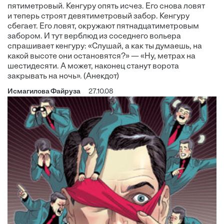
пятиметровый. Кенгуру опять исчез. Его снова ловят
и теперь строят девятиметровый забор. Кенгуру
сбегает. Его ловят, окружают пятнадцатиметровым
забором. И тут верблюд из соседнего вольера
спрашивает кенгуру: «Слушай, а как ты думаешь, на
какой высоте они остановятся?» — «Ну, метрах на
шестидесяти. А может, наконец станут ворота
закрывать на ночь». (Анекдот)
Исмагилова Файруза
27.10.08