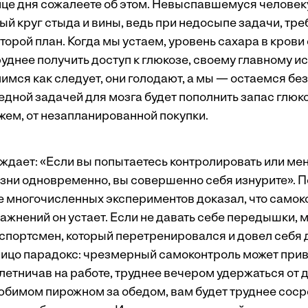
нце дня сожалеете об этом. Невыспавшемуся человеку
ый круг стыда и вины, ведь при недосыпе задачи, тр
торой план. Когда мы устаем, уровень сахара в крови
руднее получить доступ к глюкозе, своему главному и
пимся как следует, они голодают, а мы — остаемся без 
дной задачей для мозга будет пополнить запас глюко
жем, от незапланированной покупки.
ждает: «Если вы попытаетесь контролировать или ме
изни одновременно, вы совершенно себя изнурите». П
е многочисленных экспериментов доказал, что самок
ажнений он устает. Если не давать себе передышки,
 спортсмен, который перетренировался и довел себя 
ицо парадокс: чрезмерный самоконтроль может прив
летничав на работе, труднее вечером удержаться от д
любимом пирожном за обедом, вам будет труднее соср