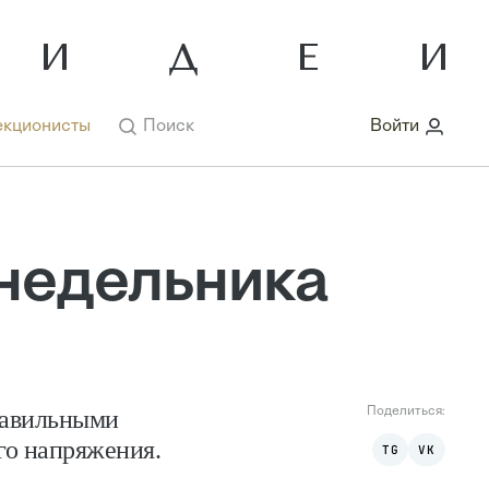
кционисты
Поиск
Войти
онедельника
равильными
Поделиться:
ого напряжения.
TG
VK