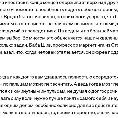
на ипостась в конце концов одерживает верх над друго
ного Я помогает способность видеть себя со стороны,
. Вроде бы это очевидно, но психологи уверяют, что
аем на автопилоте, не слишком понимая, что нами дв
раздумий о последствиях. Да ведь мы по большей час
аем выбор! Во многом это объясняется нашим хвале
колько задач. Баба Шив, профессор маркетинга из С
казал, что, когда человек отвлекается, он скорее под
огда и как долго вам удавалось полностью сосредо­то
 — по пальцам можно пересчитать. А ведь когда мозг 
тся сиюминутным импульсам, не думая о долгосрочны
ать силу воли, нужно лучше понять самого себя и на
я одним делом, особенно если оно для вас действите
н меньше шести часов, то, весьма вероятно, очень ча