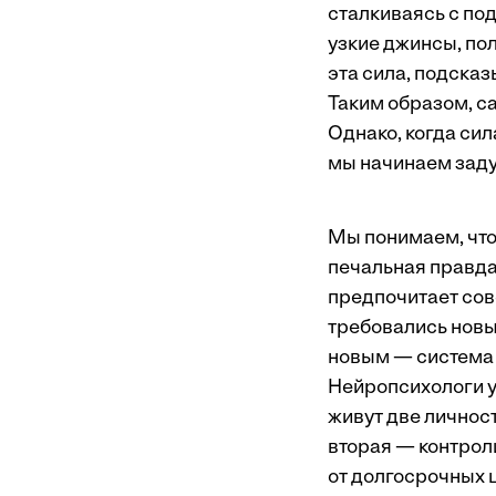
сталкиваясь с под
узкие джинсы, пол
эта сила, подсказ
Таким образом, сам
Однако, когда сил
мы начинаем заду
Мы понимаем, что 
печальная правда
предпочитает сов
требовались новы
новым — система 
Нейропсихологи ут
живут две личнос
вторая — контрол
от долгосрочных ц