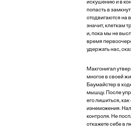
искушению и в ко
попасть в замкнут
отодвигаются на в
значит, клеткам т
и, пока мы не выс
время первоочере
удержать нас, ска
Макгонигал утвер
многое в своей ж
Баумайстер в ход
мышцу. После упр
его лишиться, как
изнеможения. Нал
контроля. Не посп
откажете себе в 