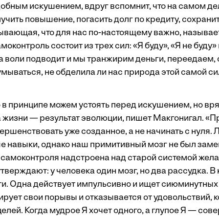
обным искушением, вдруг вспомнит, что на самом дел
учить повышение, погасить долг по кредиту, сохранит
ывающая, что для нас по-настоящему важно, называет
оконтроль состоит из трех сил: «Я буду», «Я не буду» 
а воли подводит и мы транжирим деньги, переедаем, 
мываться, не обделила ли нас природа этой самой си
в принципе можем устоять перед искушением, но вряд
 жизни — результат эволюции, пишет Макгонигал. «
ершенствовать уже созданное, а не начинать с нуля.
е навыки, однако наш примитивный мозг не был зам
самоконтроля надстроена над старой системой желан
верждают: у человека один мозг, но два рас­судка. В
ти. Одна действует импульсивно и ищет сиюминутных
ирует свои порывы и отказывается от удовольствий, 
елей. Когда мудрое Я хочет одного, а глупое Я — сов