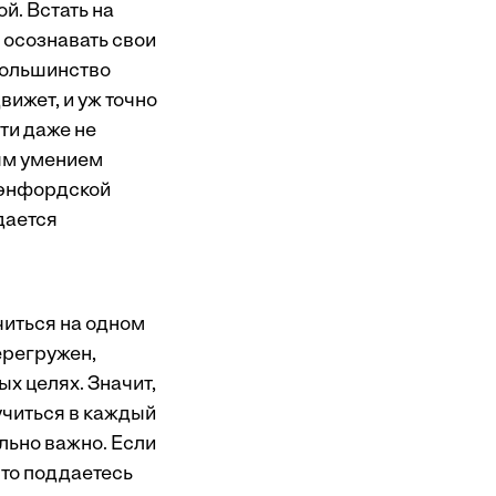
й. Встать на
 осознавать свои
 большинство
ижет, и уж точно
ти даже не
ным умением
тэнфордской
дается
читься на одном
перегружен,
х целях. Значит,
учиться в каждый
льно важно. Если
сто поддаетесь