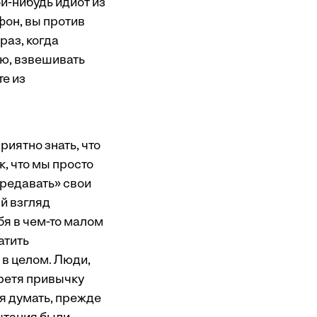
ой-нибудь идиот из
фон, вы против
раз, когда
ю, взвешивать
те из
иятно знать, что
к, что мы просто
предавать» свои
й взгляд
я в чем-то малом
атить
 в целом. Люди,
ретя привычку
бя думать, прежде