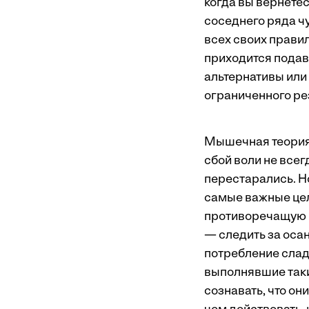
когда вы вернетес
соседнего ряда чу
всех своих правил
приходится подав
альтернативы или 
ограниченного ре
Мышечная теория 
сбой воли не всег
перестарались. Н
самые важные цел
противоречащую в
— следить за оса
потребление сладк
выполнявшие таки
сознавать, что он