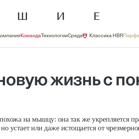
Компания
Команда
Технологии
Среда
Классика HBR
Перфе
 новую жизнь с п
 похожа на мышцу: она так же укрепляется п
но устает или даже ­истощается от чрезмерн