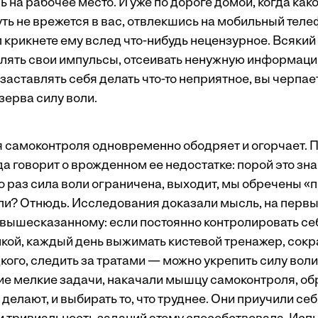
ь на рабочее место. И уже по дороге домой, когда как
ть не врежется в вас, отвлекшись на мобильный теле
 крикнете ему вслед что-нибудь нецензурное. Всякий 
лять свои импульсы, отсеивать ненужную информаци
заставлять себя делать что-то неприятное, вы черпае
зерва силу воли.
самоконтроля одновременно ободряет и ­огорчает. Пр
да говорит о врожденном ее недостатке: порой это зна
о раз сила воли ограничена, выходит, мы обречены «
и? Отнюдь. Исследования доказали мысль, на первы
ышесказанному: если постоянно контролировать себ
нкой, каждый день выжимать кистевой тренажер, сокр
ого, следить за тратами — можно укрепить силу воли
е мелкие задачи, накачали мышцу самоконтроля, об
и делают, и выбирать то, что труднее. Они приучили се