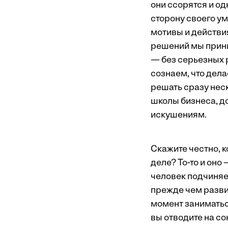
они ссорятся и од
сторону своего ум
мотивы и действия
решений мы приним
— без серьезных 
сознаем, что дел
решать сразу нес
школы бизнеса, до
искушениям.
Скажите честно, к
деле? То-то и оно
человек подчиняе
прежде чем развив
момент заниматьс
вы отводите на со