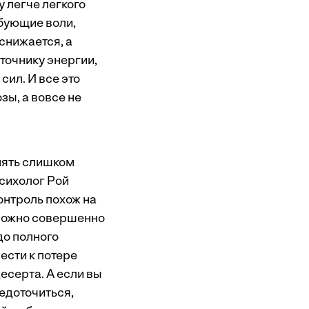
 легче легкого
ебующие воли,
 снижается, а
сточнику энергии,
сил. И все это
зы, а вовсе не
нять слишком
сихолог Рой
онтроль похож на
 можно совершенно
до полного
ести к потере
есерта. А если вы
едоточиться,