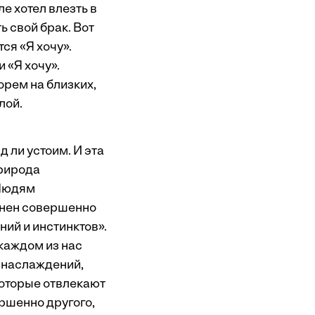
е хотел влезть в
ь свой брак. Вот
ся «Я хочу».
и «Я хочу».
орем на близких,
лой.
 ли устоим. И эта
Природа
 Людям
енен совершенно
ий и инстинктов».
 каждом из нас
 наслаждений,
которые отвлекают
ершенно другого,