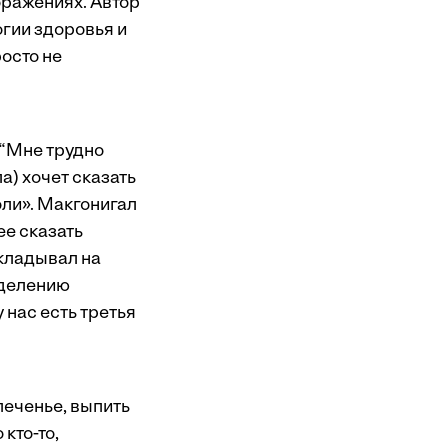
оражениях. Автор
огии здоровья и
осто не
 “Мне трудно
ла) хочет сказать
оли». Макгонигал
ее сказать
ткладывал на
еделению
у нас есть третья
печенье, выпить
кто-то,