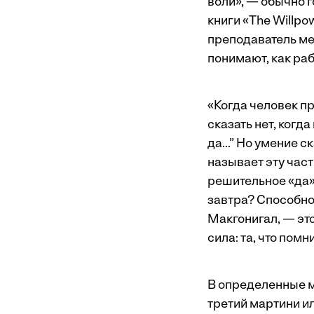
воли», — обычно г
книги «The Willpo
преподаватель ме
понимают, как ра
«Когда человек пр
сказать нет, когд
да...” Но умение 
называет эту част
решительное «да» 
завтра? Способнос
Макгонигал, — это
сила: та, что помн
В определенные м
третий мартини ил