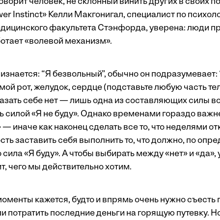
оворит человек, не склонный винить других в своих п
wer Instinct» Келли Макгонигал, специалист по психол
дицинского факультета Стэнфорда, уверена: люди пр
ботает «волевой механизм».
изнается: “Я безвольный”, обычно он подразумевает:
а мой рот, желудок, сердце (подставьте любую часть те
сказать себе нет — лишь одна из составляющих силы в
ь силой «Я не буду». Однако временами гораздо важн
— иначе как наконец сделать все то, что неделями о
ть заставить себя выполнить то, что должно, по опр
 сила «Я буду». А чтобы выбирать между «нет» и «да», 
ит, чего мы действительно хотим.
оменты кажется, будто и впрямь очень нужно съесть 
и потратить последние деньги на горящую путевку. Но 