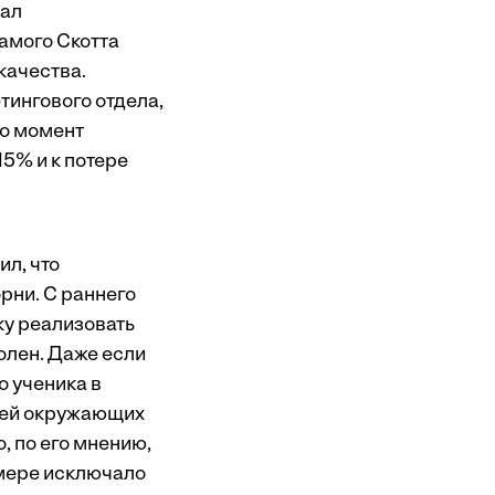
вал
самого Скотта
качества.
тингового отдела,
то момент
5% и к потере
ил, что
рни. С раннего
ку реализовать
волен. Даже если
о ученика в
цией окружающих
, по его мнению,
 мере исключало