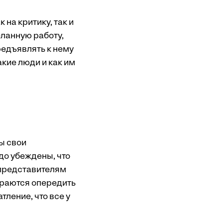
на критику, так и
еланную работу,
предъявлять к нему
акие люди и как им
ы свои
рдо убеждены, что
 представителям
араются опередить
ление, что все у