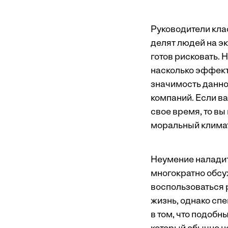
Руководители кла
делят людей на эк
готов рисковать. 
насколько эффект
значимость данно
компаний. Если 
свое время, то вы
моральный климат
Неумение наладит
многократно обс
воспользоваться 
жизнь, однако спе
в том, что подоб