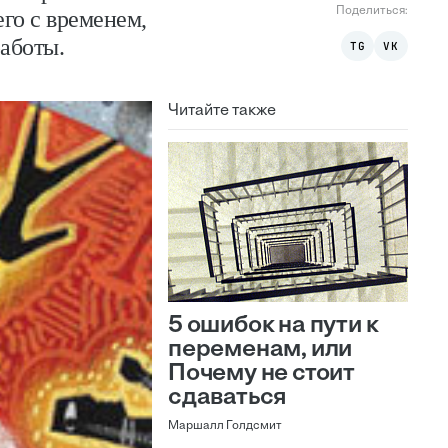
Поделиться:
го с временем,
аботы.
TG
VK
Читайте также
5 ошибок на пути к
переменам, или
Почему не стоит
сдаваться
Маршалл Голдсмит