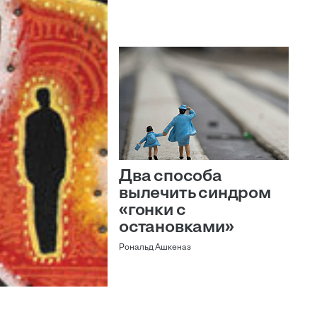
Два способа
вылечить синдром
«гонки с
остановками»
Рональд Ашкеназ