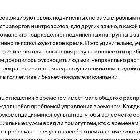
ссифицируют своих подчиненных по самым разным п
стравертов и интровертов, для других важно, в какой
Но мало кто подразделяет подчиненных на группы в за
ивно те используют свое время. И это удивительно, у
го критерия для повышения результативности и при
вам доводилось руководить людьми, неправильно ра
 прекрасно знаете, сколь разрушительно они воздейс
 в коллективе и бизнес-показатели компании.
ь отношения с временем имеет мало общего с распр
уждавшейся проблемой управления временем. Каждый
рекомендациями консультантов, чтобы более четко о
циальные курсы вряд ли помогут тем, кто с временем 
ные проблемы — результат особого психологического 