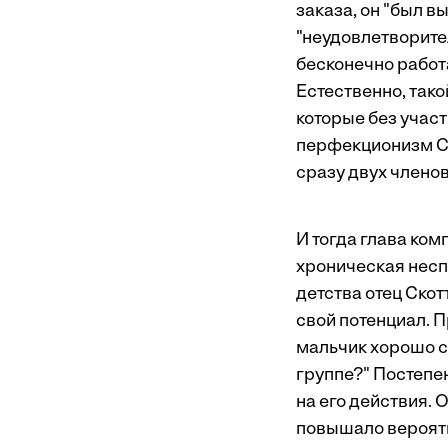
заказа, он "был 
"неудовлетворител
бесконечно работ
Естественно, так
которые без участ
перфекционизм Ск
сразу двух члено
И тогда глава ком
хроническая неспо
детства отец Скот
свой потенциал. П
мальчик хорошо сд
группе?" Постепе
на его действия. 
повышало вероятн