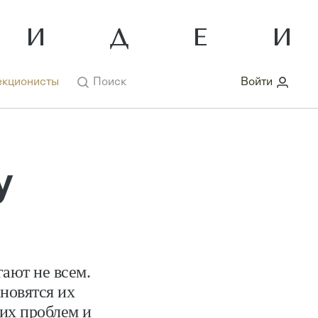
кционисты
Поиск
Войти
у
ают не всем.
ановятся их
их проблем и