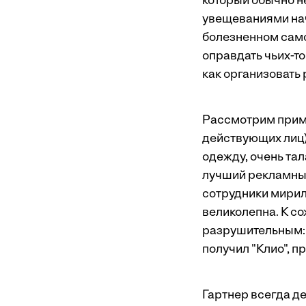
который обычно н
увещеваниями нача
болезненном само
оправдать чьих-то
как организовать 
Рассмотрим приме
действующих лиц)
одежду, очень та
лучший рекламный 
сотрудники мирили
великолепна. К с
разрушительным: о
получил "Клио", 
Гартнер всегда д