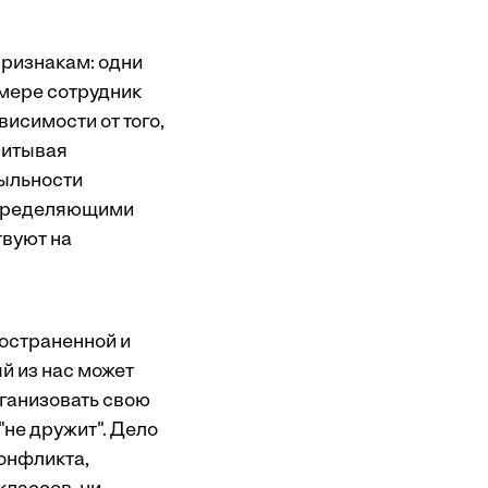
ризнакам: одни
 мере сотрудник
висимости от того,
читывая
быльности
спределяющими
твуют на
остраненной и
 из нас может
рганизовать свою
"не дружит". Дело
конфликта,