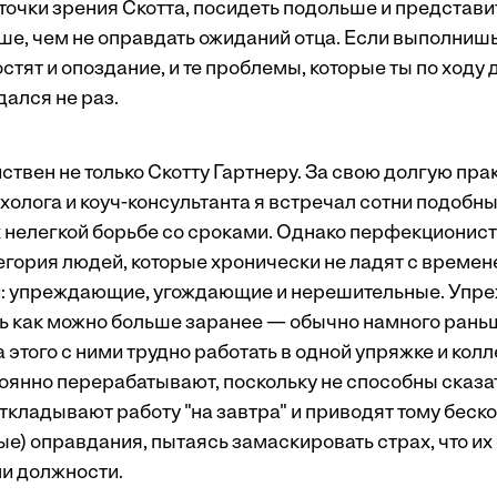
точки зрения Скотта, посидеть подольше и представи
ше, чем не оправдать ожиданий отца. Если выполнишь
ростят и опоздание, и те проблемы, которые ты по ходу
дался не раз.
ствен не только Скотту Гартнеру. За свою долгую пра
холога и коуч-консультанта я встречал сотни подобн
их нелегкой борьбе со сроками. Однако перфекционис
егория людей, которые хронически не ладят с времен
ии: упреждающие, угождающие и нерешительные. Уп
ь как можно больше заранее — обычно намного рань
 этого с ними трудно работать в одной упряжке и колл
янно перерабатывают, поскольку не способны сказать
кладывают работу "на завтра" и приводят тому беско
е) оправдания, пытаясь замаскировать страх, что их 
и должности.