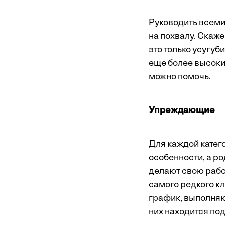
Руководить всеми 
на похвалу. Скаж
это только усугуб
еще более высокие
можно помочь.
Упреждающие
Для каждой катег
особенности, а ро
делают свою рабо
самого редкого к
график, выполняют
них находится под