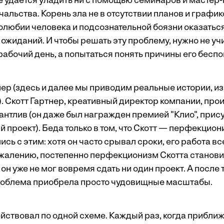
е удается уладить ни с помощью семинаров и мастер-
льства. Корень зла не в отсутствии планов и графико
любии человека и подсознательной боязни оказаться 
 ожиданий. И чтобы решать эту проблему, нужно не уч
рабочий день, а попытаться понять причины его беспо
р (здесь и далее мы приводим реальные истории, и
. Скотт Гартнер, креативный директор компании, пр
лантлив (он даже был награжден премией "Клио", при
проект). Беда только в том, что Скотт — перфекцион
сь с этим: хотя он часто срывал сроки, его работа в
ожалению, постепенно перфекционизм Скотта станови
н уже не мог вовремя сдать ни один проект. А после т
проблема приобрела просто чудовищные масштабы.
ействовал по одной схеме. Каждый раз, когда прибли