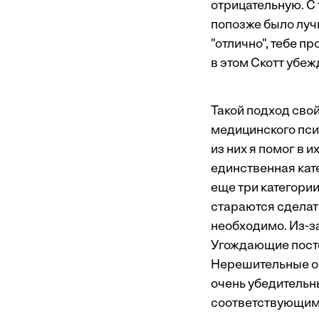
отрицательную. С 
попозже было луч
"отлично", тебе п
в этом Скотт убеж
Такой подход свой
медицинского пси
из них я помог в 
единственная кат
еще три категор
стараются сделат
необходимо. Из-за
Угождающие посто
Нерешительные от
очень убедительны
соответствующим