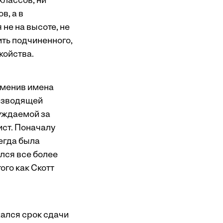
классов, ни
в, а в
не на высоте, не
ить подчиненного,
койства.
зменив имена
оизводящей
суждаемой за
ист. Поначалу
сегда была
лся все более
ого как Скотт
жался срок сдачи