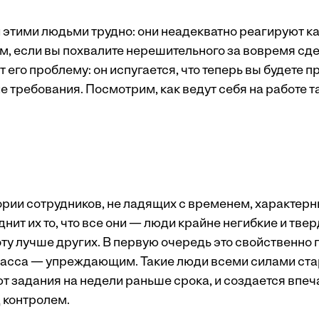
этими людьми трудно: они неадекватно реагируют как 
ем, если вы похвалите нерешительного за вовремя сд
ит его проблему: он испугается, что теперь вы будете 
 требования. Посмотрим, как ведут себя на работе т
ории сотрудников, не ладящих с временем, характерн
днит их то, что все они — люди крайне негибкие и тве
ту лучше других. В первую очередь это свойственно
ласса — упреждающим. Такие люди всеми силами ст
 задания на недели раньше срока, и создается впечат
 контролем.