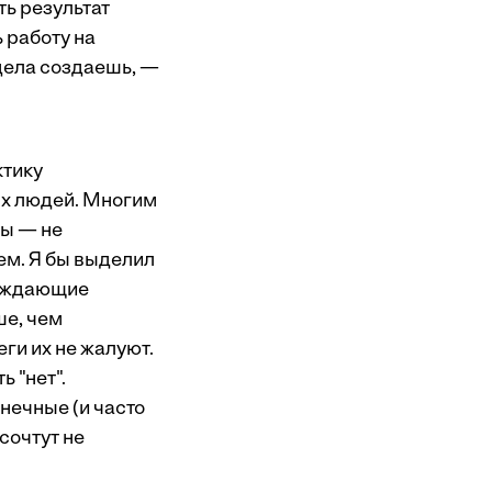
ть результат
 работу на
 дела создаешь, —
ктику
ых людей. Многим
ты — не
ем. Я бы выделил
реждающие
ше, чем
еги их не жалуют.
 "нет".
нечные (и часто
сочтут не