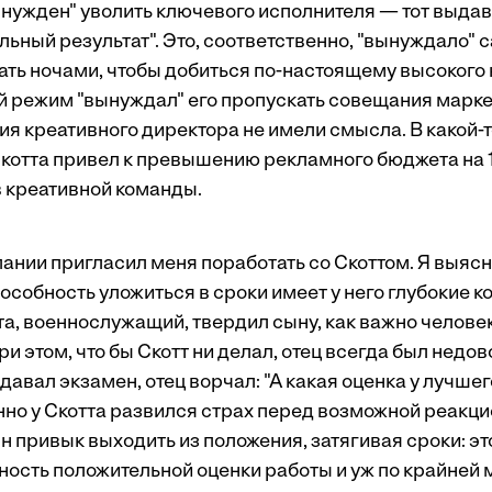
вынужден" уволить ключевого исполнителя — тот выда
ьный результат". Это, соответственно, "вынуждало" 
ать ночами, чтобы добиться по-настоящему высокого 
ой режим "вынуждал" его пропускать совещания марке
ия креативного директора не имели смысла. В какой-
отта привел к превышению рекламного бюджета на 1
в креативной команды.
пании пригласил меня поработать со Скоттом. Я выясн
собность уложиться в сроки имеет у него глубокие ко
та, военнослужащий, твердил сыну, как важно челове
ри этом, что бы Скотт ни делал, отец всегда был недо
авал экзамен, отец ворчал: "А какая оценка у лучшег
нно у Скотта развился страх перед возможной реак
Он привык выходить из положения, затягивая сроки: это
ость положительной оценки работы и уж по крайней