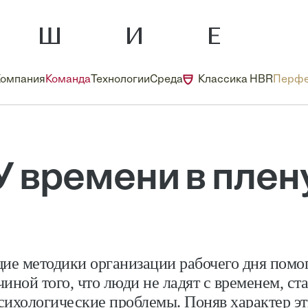
Компания
Команда
Технологии
Среда
Классика HBR
Перфе
У времени в плен
е методики организации рабочего дня помог
иной того, что люди не ладят с временем, ст
сихологические проблемы. Поняв характер эт